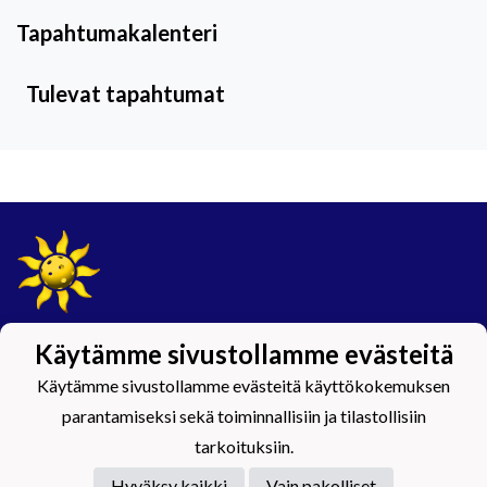
Tapahtumakalenteri
Tulevat tapahtumat
Tietosuojaseloste
Käytämme sivustollamme evästeitä
Käytämme sivustollamme evästeitä käyttökokemuksen
#Maijamäkimagic
parantamiseksi sekä toiminnallisiin ja tilastollisiin
tarkoituksiin.
Hyväksy kaikki
Vain pakolliset