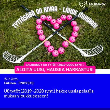
27.7.2026
Uutinen
-
T2019 (U8)
U8 tytöt (2019–2020 synt.) hakee uusia pelaajia
mukaan joukkueeseen!