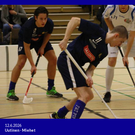
12.6.2026
Uutinen
-
Miehet