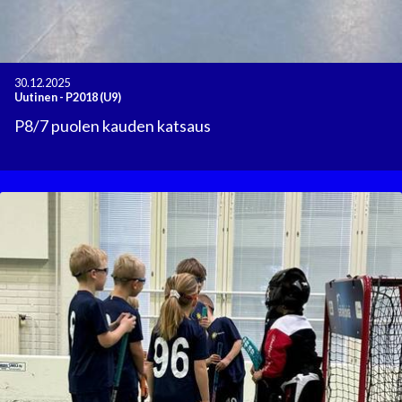
30.12.2025
Uutinen
-
P2018 (U9)
P8/7 puolen kauden katsaus