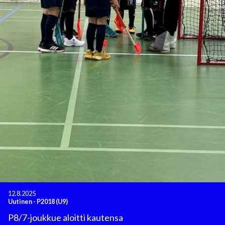
12.8.2025
Uutinen
-
P2018 (U9)
P8/7-joukkue aloitti kautensa