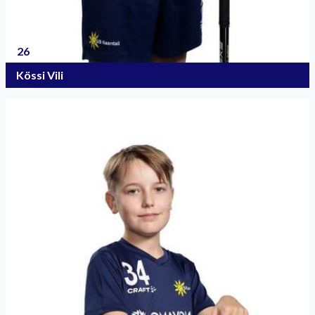
26
Kössi Vili