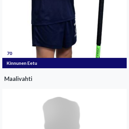
70
Kinnunen Eetu
Maalivahti