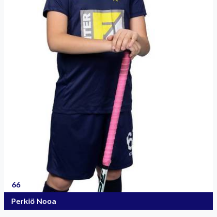
66
Perkiö Nooa