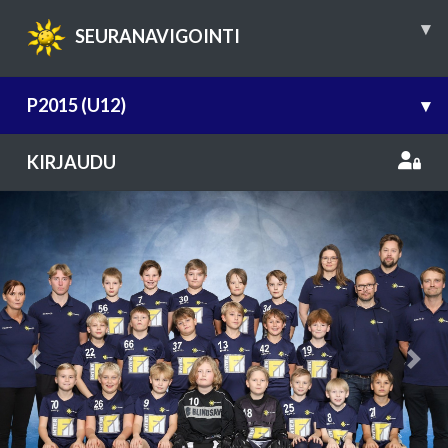
▾
SEURANAVIGOINTI
P2015 (U12)
▾
KIRJAUDU
Previous
Nex