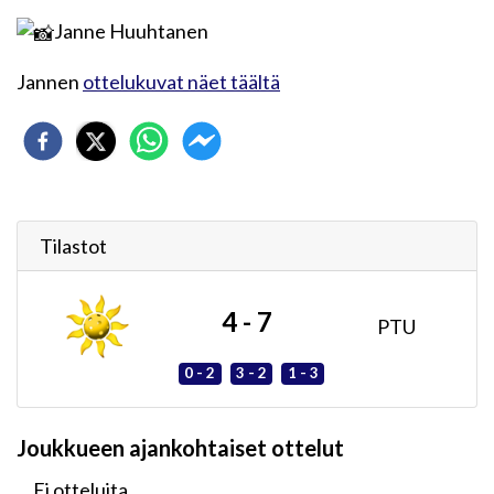
Janne Huuhtanen
Jannen
ottelukuvat näet täältä
Tilastot
4 - 7
PTU
0 - 2
3 - 2
1 - 3
Joukkueen ajankohtaiset ottelut
Ei otteluita