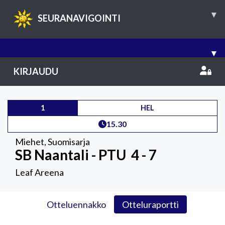
▾
SEURANAVIGOINTI
▾
KIRJAUDU
1
HEL
15.30
Miehet
,
Suomisarja
SB Naantali - PTU
4 - 7
Leaf Areena
Otteluennakko
Otteluraportti