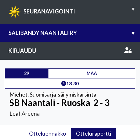
▾
SEURANAVIGOINTI
SALIBANDY NAANTALI RY
▾
KIRJAUDU
29
MAA
18.30
Miehet
,
Suomisarja-säilymiskarsinta
SB Naantali - Ruoska
2 - 3
Leaf Areena
Otteluennakko
Otteluraportti