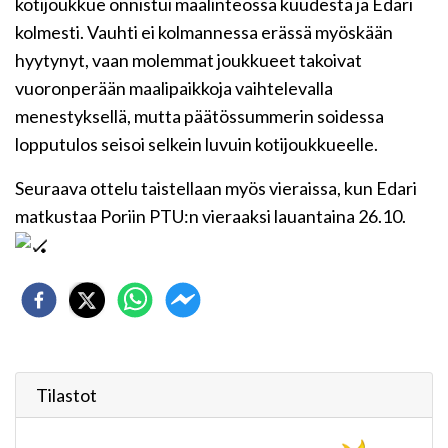
kotijoukkue onnistui maalinteossa kuudesta ja Edari
kolmesti. Vauhti ei kolmannessa erässä myöskään
hyytynyt, vaan molemmat joukkueet takoivat
vuoronperään maalipaikkoja vaihtelevalla
menestyksellä, mutta päätössummerin
soidessa
lopputulos seisoi selkein luvuin kotijoukkueelle.
Seuraava ottelu taistellaan myös vieraissa, kun Edari
matkustaa Poriin PTU:n vieraaksi lauantaina 26.10.
Tilastot