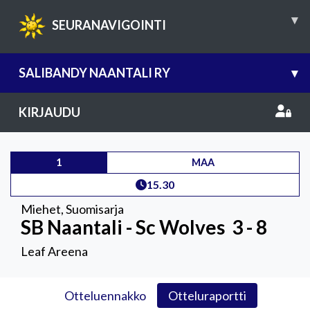
▾
SEURANAVIGOINTI
SALIBANDY NAANTALI RY
▾
KIRJAUDU
1
MAA
15.30
Miehet
,
Suomisarja
SB Naantali - Sc Wolves
3 - 8
Leaf Areena
Otteluennakko
Otteluraportti