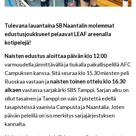
Tulevana lauantaina SB Naantalin molemmat
edustusjoukkueet pelaavat LEAF areenalla
kotipelejä!
Naisten edustus aloittaa päivän klo 12.00
varmuudella jännittävällä ja tiukalla paikallispelillä AFC
Campuksen kanssa. Sitä seuraa klo 15.30 miesten peli
Ruoskaa vastaan ja
naisten toinen ottelu klo 16.30
alkaen
vastassa sarjakärki SBS Tamppi. Sarjan alku on
ollut tasainen ja Tamppi on vain 2 pistettä edellä
tasapisteissä vaanivia Campusta ja Naantalia. Joten
päivän peleillä on iso merkitys sarjajärjestyksen
kannalta.