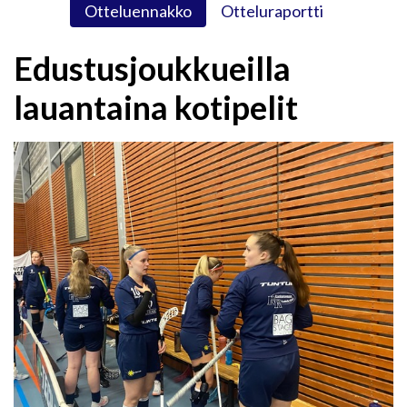
Otteluennakko
Otteluraportti
Edustusjoukkueilla
lauantaina kotipelit