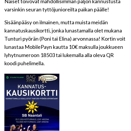
Naiset toivovat mahdollisimman paljon kannustusta
varsinkin seuran tyttöjunioreilta paikan päälle!
Sisäänpääsy on ilmainen, mutta muista meidän
kannatuskausikortti, jonka lunastamalla olet mukana
Tunturi pyörän (Poni tai Elina) arvonnassa! Kortin voit
lunastaa MobilePayn kautta 10€ maksulla joukkueen
lyhytnumeroon 18503 tai lukemalla alla oleva QR
koodi puhelimella.