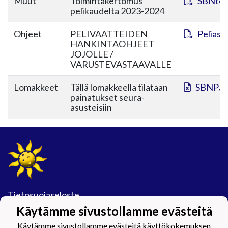
Muut
Toimintakertomus
SBNtoi
pelikaudelta 2023-2024
Ohjeet
PELIVAATTEIDEN
Peliasu
HANKINTAOHJEET
JOJOLLE /
VARUSTEVASTAAVALLE
Lomakkeet
Tällä lomakkeella tilataan
SBNPain
painatukset seura-
asusteisiin
Tietosuojaseloste
Käytämme sivustollamme evästeitä
#Maijamäkimagic
Käytämme sivustollamme evästeitä käyttökokemuksen