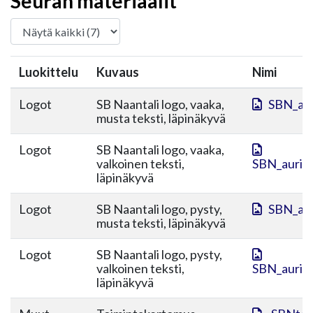
Seuran materiaalit
Luokittelu
Kuvaus
Nimi
Logot
SB Naantali logo, vaaka,
SBN_aur
musta teksti, läpinäkyvä
Logot
SB Naantali logo, vaaka,
valkoinen teksti,
SBN_aurink
läpinäkyvä
Logot
SB Naantali logo, pysty,
SBN_aur
musta teksti, läpinäkyvä
Logot
SB Naantali logo, pysty,
valkoinen teksti,
SBN_aurink
läpinäkyvä