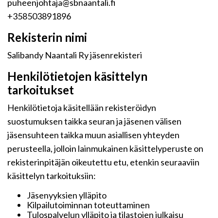
puheenjohtaja@sbnaantali.fi
+358503891896
Rekisterin nimi
Salibandy Naantali Ry jäsenrekisteri
Henkilötietojen käsittelyn
tarkoitukset
Henkilötietoja käsitellään rekisteröidyn
suostumuksen taikka seuran ja jäsenen välisen
jäsensuhteen taikka muun asiallisen yhteyden
perusteella, jolloin lainmukainen käsittelyperuste on
rekisterinpitäjän oikeutettu etu, etenkin seuraaviin
käsittelyn tarkoituksiin:
Jäsenyyksien ylläpito
Kilpailutoiminnan toteuttaminen
Tulospalvelun ylläpito ja tilastojen julkaisu