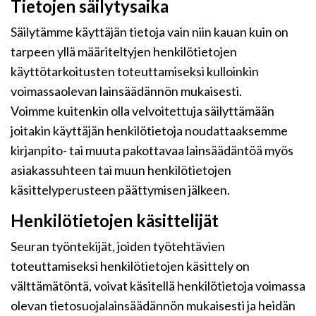
Tietojen säilytysaika
Säilytämme käyttäjän tietoja vain niin kauan kuin on
tarpeen yllä määriteltyjen henkilötietojen
käyttötarkoitusten toteuttamiseksi kulloinkin
voimassaolevan lainsäädännön mukaisesti.
Voimme kuitenkin olla velvoitettuja säilyttämään
joitakin käyttäjän henkilötietoja noudattaaksemme
kirjanpito- tai muuta pakottavaa lainsäädäntöä myös
asiakassuhteen tai muun henkilötietojen
käsittelyperusteen päättymisen jälkeen.
Henkilötietojen käsittelijät
Seuran työntekijät, joiden työtehtävien
toteuttamiseksi henkilötietojen käsittely on
välttämätöntä, voivat käsitellä henkilötietoja voimassa
olevan tietosuojalainsäädännön mukaisesti ja heidän