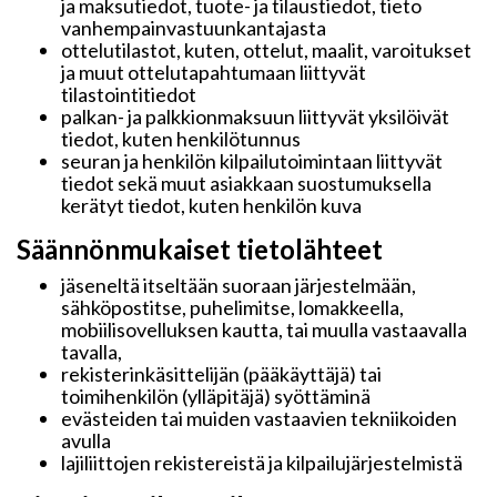
ja maksutiedot, tuote- ja tilaustiedot, tieto
vanhempainvastuunkantajasta
ottelutilastot, kuten, ottelut, maalit, varoitukset
ja muut ottelutapahtumaan liittyvät
tilastointitiedot
palkan- ja palkkionmaksuun liittyvät yksilöivät
tiedot, kuten henkilötunnus
seuran ja henkilön kilpailutoimintaan liittyvät
tiedot sekä muut asiakkaan suostumuksella
kerätyt tiedot, kuten henkilön kuva
Säännönmukaiset tietolähteet
jäseneltä itseltään suoraan järjestelmään,
sähköpostitse, puhelimitse, lomakkeella,
mobiilisovelluksen kautta, tai muulla vastaavalla
tavalla,
rekisterinkäsittelijän (pääkäyttäjä) tai
toimihenkilön (ylläpitäjä) syöttäminä
evästeiden tai muiden vastaavien tekniikoiden
avulla
lajiliittojen rekistereistä ja kilpailujärjestelmistä