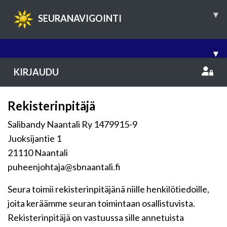
▾
SEURANAVIGOINTI
▾
KIRJAUDU
Rekisterinpitäjä
Salibandy Naantali Ry 1479915-9
Juoksijantie 1
21110 Naantali
puheenjohtaja@sbnaantali.fi
Seura toimii rekisterinpitäjänä niille henkilötiedoille,
joita keräämme seuran toimintaan osallistuvista.
Rekisterinpitäjä on vastuussa sille annetuista