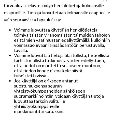
tai vuokraa rekisteröidyn henkilötietoja kolmansille
osapuolille. Tietoja luovutetaan kolmansille osapuolille
vain seuraavissa tapauksissa:
Voimme luovuttaa käyttäjän henkilötietoja
toimivaltaisten viranomaisten tai muiden tahojen
esittämien vaatimusten edellyttämällä, kulloinkin
voimassaolevaan lainsäädäntöön perustuvalla,
tavalla.
Voimme luovuttaa tietoja tilastollista, tieteellistä
tai historiallista tutkimusta varten edellyttäen,
että tiedot on muutettu sellaiseen muotoon,
että tiedon kohde ei enää ole niistä
tunnistettavissa.
Jos käyttäjä on erikseen antanut
suostumuksensa seuran
yhteistyökumppaneiden sähköiseen
suoramarkkinointiin, voidaan käyttäjän tietoja
luovuttaa tarkoin valituille
yhteistyökumppaneille
markkinointitarkoituksiin.