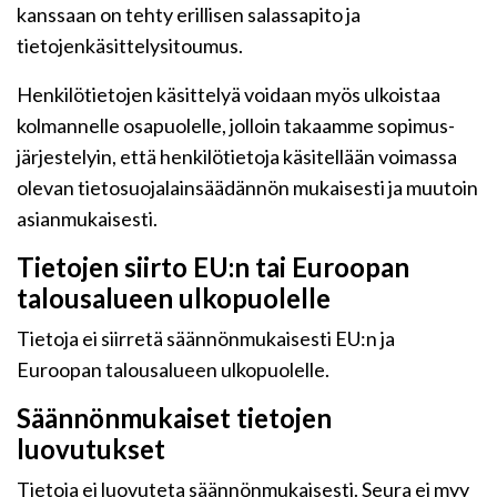
kanssaan on tehty erillisen salassapito ja
tietojenkäsittelysitoumus.
Henkilötietojen käsittelyä voidaan myös ulkoistaa
kolmannelle osapuolelle, jolloin takaamme sopimus-
järjestelyin, että henkilötietoja käsitellään voimassa
olevan tietosuojalainsäädännön mukaisesti ja muutoin
asianmukaisesti.
Tietojen siirto EU:n tai Euroopan
talousalueen ulkopuolelle
Tietoja ei siirretä säännönmukaisesti EU:n ja
Euroopan talousalueen ulkopuolelle.
Säännönmukaiset tietojen
luovutukset
Tietoja ei luovuteta säännönmukaisesti. Seura ei myy