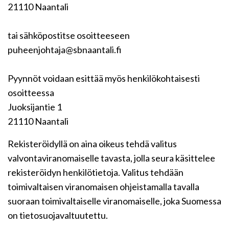
21110 Naantali
tai sähköpostitse osoitteeseen
puheenjohtaja@sbnaantali.fi
Pyynnöt voidaan esittää myös henkilökohtaisesti
osoitteessa
Juoksijantie 1
21110 Naantali
Rekisteröidyllä on aina oikeus tehdä valitus
valvontaviranomaiselle tavasta, jolla seura käsittelee
rekisteröidyn henkilötietoja. Valitus tehdään
toimivaltaisen viranomaisen ohjeistamalla tavalla
suoraan toimivaltaiselle viranomaiselle, joka Suomessa
on tietosuojavaltuutettu.