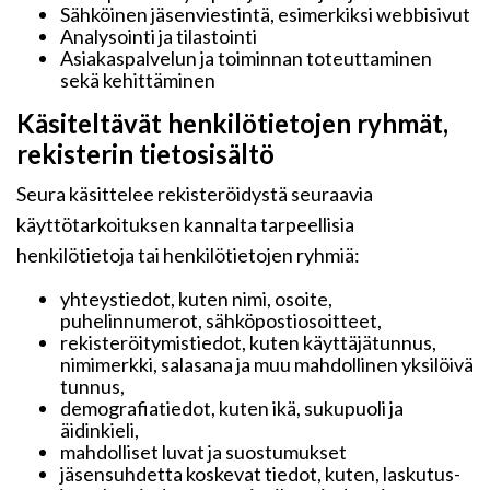
Sähköinen jäsenviestintä, esimerkiksi webbisivut
Analysointi ja tilastointi
Asiakaspalvelun ja toiminnan toteuttaminen
sekä kehittäminen
Käsiteltävät henkilötietojen ryhmät,
rekisterin tietosisältö
Seura käsittelee rekisteröidystä seuraavia
käyttötarkoituksen kannalta tarpeellisia
henkilötietoja tai henkilötietojen ryhmiä:
yhteystiedot, kuten nimi, osoite,
puhelinnumerot, sähköpostiosoitteet,
rekisteröitymistiedot, kuten käyttäjätunnus,
nimimerkki, salasana ja muu mahdollinen yksilöivä
tunnus,
demografiatiedot, kuten ikä, sukupuoli ja
äidinkieli,
mahdolliset luvat ja suostumukset
jäsensuhdetta koskevat tiedot, kuten, laskutus-