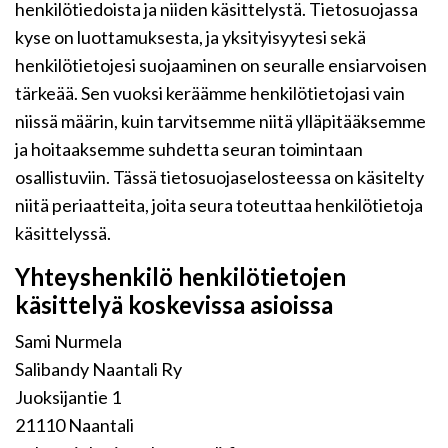
henkilötiedoista ja niiden käsittelystä. Tietosuojassa
kyse on luottamuksesta, ja yksityisyytesi sekä
henkilötietojesi suojaaminen on seuralle ensiarvoisen
tärkeää. Sen vuoksi keräämme henkilötietojasi vain
niissä määrin, kuin tarvitsemme niitä ylläpitääksemme
ja hoitaaksemme suhdetta seuran toimintaan
osallistuviin. Tässä tietosuojaselosteessa on käsitelty
niitä periaatteita, joita seura toteuttaa henkilötietoja
käsittelyssä.
Yhteyshenkilö henkilötietojen
käsittelyä koskevissa asioissa
Sami Nurmela
Salibandy Naantali Ry
Juoksijantie 1
21110 Naantali