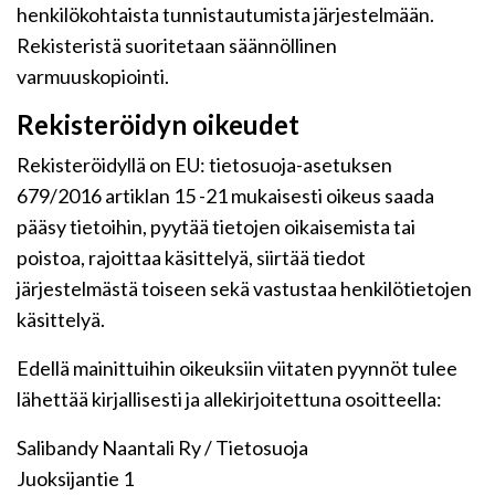
henkilökohtaista tunnistautumista järjestelmään.
Rekisteristä suoritetaan säännöllinen
varmuuskopiointi.
Rekisteröidyn oikeudet
Rekisteröidyllä on EU: tietosuoja-asetuksen
679/2016 artiklan 15 -21 mukaisesti oikeus saada
pääsy tietoihin, pyytää tietojen oikaisemista tai
poistoa, rajoittaa käsittelyä, siirtää tiedot
järjestelmästä toiseen sekä vastustaa henkilötietojen
käsittelyä.
Edellä mainittuihin oikeuksiin viitaten pyynnöt tulee
lähettää kirjallisesti ja allekirjoitettuna osoitteella:
Salibandy Naantali Ry / Tietosuoja
Juoksijantie 1