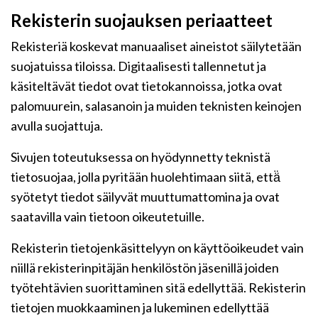
Rekisterin suojauksen periaatteet
Rekisteriä koskevat manuaaliset aineistot säilytetään
suojatuissa tiloissa. Digitaalisesti tallennetut ja
käsiteltävät tiedot ovat tietokannoissa, jotka ovat
palomuurein, salasanoin ja muiden teknisten keinojen
avulla suojattuja.
Sivujen toteutuksessa on hyödynnetty teknistä
tietosuojaa, jolla pyritään huolehtimaan siitä, että̈
syötetyt tiedot säilyvät muuttumattomina ja ovat
saatavilla vain tietoon oikeutetuille.
Rekisterin tietojenkäsittelyyn on käyttöoikeudet vain
niillä rekisterinpitäjän henkilöstön jäsenillä joiden
työtehtävien suorittaminen sitä edellyttää. Rekisterin
tietojen muokkaaminen ja lukeminen edellyttää