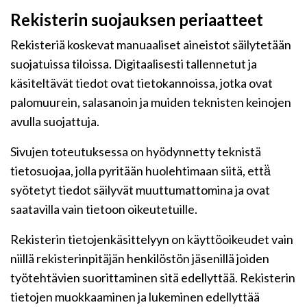
Rekisterin suojauksen periaatteet
Rekisteriä koskevat manuaaliset aineistot säilytetään
suojatuissa tiloissa. Digitaalisesti tallennetut ja
käsiteltävät tiedot ovat tietokannoissa, jotka ovat
palomuurein, salasanoin ja muiden teknisten keinojen
avulla suojattuja.
Sivujen toteutuksessa on hyödynnetty teknistä
tietosuojaa, jolla pyritään huolehtimaan siitä, että̈
syötetyt tiedot säilyvät muuttumattomina ja ovat
saatavilla vain tietoon oikeutetuille.
Rekisterin tietojenkäsittelyyn on käyttöoikeudet vain
niillä rekisterinpitäjän henkilöstön jäsenillä joiden
työtehtävien suorittaminen sitä edellyttää. Rekisterin
tietojen muokkaaminen ja lukeminen edellyttää