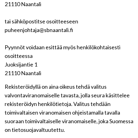
21110 Naantali
tai sähköpostitse osoitteeseen
puheenjohtaja@sbnaantali.fi
Pyynnöt voidaan esittää myös henkilökohtaisesti
osoitteessa
Juoksijantie 1
21110 Naantali
Rekisteröidyllä on aina oikeus tehdä valitus
valvontaviranomaiselle tavasta, jolla seura käsittelee
rekisteröidyn henkilötietoja. Valitus tehdään
toimivaltaisen viranomaisen ohjeistamalla tavalla
suoraan toimivaltaiselle viranomaiselle, joka Suomessa
on tietosuojavaltuutettu.