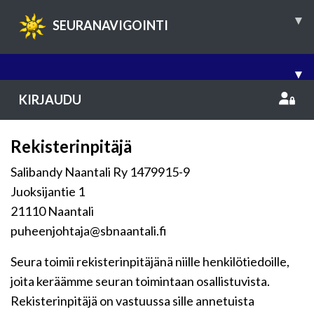
▾
SEURANAVIGOINTI
▾
KIRJAUDU
Rekisterinpitäjä
Salibandy Naantali Ry 1479915-9
Juoksijantie 1
21110 Naantali
puheenjohtaja@sbnaantali.fi
Seura toimii rekisterinpitäjänä niille henkilötiedoille,
joita keräämme seuran toimintaan osallistuvista.
Rekisterinpitäjä on vastuussa sille annetuista