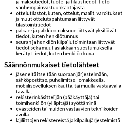
ja maksutiedot, tuote- ja tilaustiedot, tieto
vanhempainvastuunkantajasta
ottelutilastot, kuten, ottelut, maalit, varoitukset
ja muut ottelutapahtumaan liittyvät
tilastointitiedot
palkan- ja palkkionmaksuun liittyvät yksilöivät
tiedot, kuten henkilötunnus
seuran ja henkilön kilpailutoimintaan liittyvät
tiedot sekä muut asiakkaan suostumuksella
kerätyt tiedot, kuten henkilön kuva
Säännönmukaiset tietolähteet
jäseneltä itseltään suoraan järjestelmään,
sähköpostitse, puhelimitse, lomakkeella,
mobiilisovelluksen kautta, tai muulla vastaavalla
tavalla,
rekisterinkäsittelijän (pääkäyttäjä) tai
toimihenkilön (ylläpitäjä) syöttäminä
evästeiden tai muiden vastaavien tekniikoiden
avulla
lajiliittojen rekistereistä ja kilpailujärjestelmistä