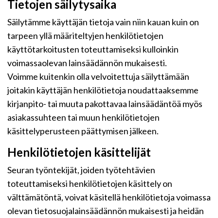
Tietojen säilytysaika
Säilytämme käyttäjän tietoja vain niin kauan kuin on
tarpeen yllä määriteltyjen henkilötietojen
käyttötarkoitusten toteuttamiseksi kulloinkin
voimassaolevan lainsäädännön mukaisesti.
Voimme kuitenkin olla velvoitettuja säilyttämään
joitakin käyttäjän henkilötietoja noudattaaksemme
kirjanpito- tai muuta pakottavaa lainsäädäntöä myös
asiakassuhteen tai muun henkilötietojen
käsittelyperusteen päättymisen jälkeen.
Henkilötietojen käsittelijät
Seuran työntekijät, joiden työtehtävien
toteuttamiseksi henkilötietojen käsittely on
välttämätöntä, voivat käsitellä henkilötietoja voimassa
olevan tietosuojalainsäädännön mukaisesti ja heidän