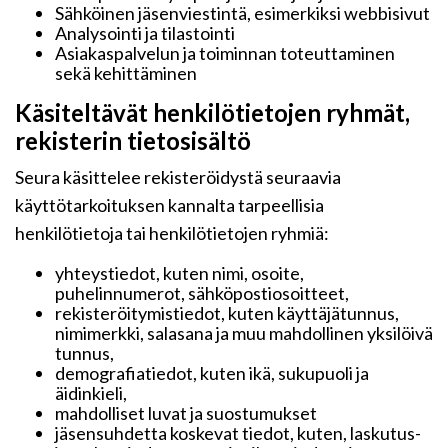
Sähköinen jäsenviestintä, esimerkiksi webbisivut
Analysointi ja tilastointi
Asiakaspalvelun ja toiminnan toteuttaminen
sekä kehittäminen
Käsiteltävät henkilötietojen ryhmät,
rekisterin tietosisältö
Seura käsittelee rekisteröidystä seuraavia
käyttötarkoituksen kannalta tarpeellisia
henkilötietoja tai henkilötietojen ryhmiä:
yhteystiedot, kuten nimi, osoite,
puhelinnumerot, sähköpostiosoitteet,
rekisteröitymistiedot, kuten käyttäjätunnus,
nimimerkki, salasana ja muu mahdollinen yksilöivä
tunnus,
demografiatiedot, kuten ikä, sukupuoli ja
äidinkieli,
mahdolliset luvat ja suostumukset
jäsensuhdetta koskevat tiedot, kuten, laskutus-