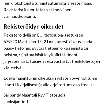
henkilökohtaista tunnistautumista järjestelmään.
Rekisteristä suoritetaan säännöllinen
varmuuskopiointi.
Rekisteröidyn oikeudet
Rekisteröidyllä on EU: tietosuoja-asetuksen
679/2016 artiklan 15 -21 mukaisesti oikeus saada
pääsy tietoihin, pyytää tietojen oikaisemista tai
poistoa, rajoittaa käsittelyä, siirtää tiedot
järjestelmästä toiseen sekä vastustaa henkilötietojen
käsittelyä.
Edellä mainittuihin oikeuksiin viitaten pyynnöt tulee
lähettää kirjallisesti ja allekirjoitettuna osoitteella:
Salibandy Naantali Ry / Tietosuoja
Juoksijantie 1