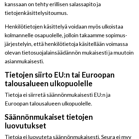
kanssaan on tehty erillisen salassapito ja
tietojenkäsittelysitoumus.
Henkilötietojen käsittelyä voidaan myös ulkoistaa
kolmannelle osapuolelle, jolloin takaamme sopimus-
järjestelyin, että henkilötietoja käsitellään voimassa
olevan tietosuojalainsäädännön mukaisesti ja muutoin
asianmukaisesti.
Tietojen siirto EU:n tai Euroopan
talousalueen ulkopuolelle
Tietoja ei siirretä säännönmukaisesti EU:n ja
Euroopan talousalueen ulkopuolelle.
Säännönmukaiset tietojen
luovutukset
Tietoja ei luovuteta säännönmukaisesti. Seura ei myy