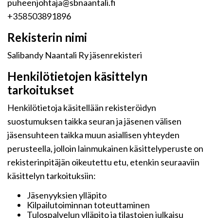
puheenjohtaja@sbnaantali.fi
+358503891896
Rekisterin nimi
Salibandy Naantali Ry jäsenrekisteri
Henkilötietojen käsittelyn
tarkoitukset
Henkilötietoja käsitellään rekisteröidyn
suostumuksen taikka seuran ja jäsenen välisen
jäsensuhteen taikka muun asiallisen yhteyden
perusteella, jolloin lainmukainen käsittelyperuste on
rekisterinpitäjän oikeutettu etu, etenkin seuraaviin
käsittelyn tarkoituksiin:
Jäsenyyksien ylläpito
Kilpailutoiminnan toteuttaminen
Tulospalvelun ylläpito ja tilastojen julkaisu