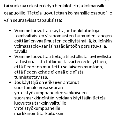
tai vuokraa rekisteröidyn henkilötietoja kolmansille
osapuolille. Tietoja luovutetaan kolmansille osapuolille
vain seuraavissa tapauksissa:
Voimme luovuttaa käyttäjän henkilötietoja
toimivaltaisten viranomaisten tai muiden tahojen
esittämien vaatimusten edellyttämällä, kulloinkin
voimassaolevaan lainsäädäntöön perustuvalla,
tavalla.
Voimme luovuttaa tietoja tilastollista, tieteellistä
tai historiallista tutkimusta varten edellyttäen,
että tiedot on muutettu sellaiseen muotoon,
että tiedon kohde ei enää ole niistä
tunnistettavissa.
Jos käyttäjä on erikseen antanut
suostumuksensa seuran
yhteistyökumppaneiden sähköiseen
suoramarkkinointiin, voidaan käyttäjän tietoja
luovuttaa tarkoin valituille
yhteistyökumppaneille
markkinointitarkoituksiin.