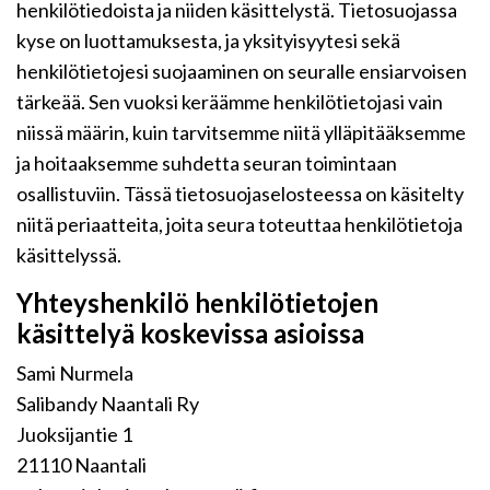
henkilötiedoista ja niiden käsittelystä. Tietosuojassa
kyse on luottamuksesta, ja yksityisyytesi sekä
henkilötietojesi suojaaminen on seuralle ensiarvoisen
tärkeää. Sen vuoksi keräämme henkilötietojasi vain
niissä määrin, kuin tarvitsemme niitä ylläpitääksemme
ja hoitaaksemme suhdetta seuran toimintaan
osallistuviin. Tässä tietosuojaselosteessa on käsitelty
niitä periaatteita, joita seura toteuttaa henkilötietoja
käsittelyssä.
Yhteyshenkilö henkilötietojen
käsittelyä koskevissa asioissa
Sami Nurmela
Salibandy Naantali Ry
Juoksijantie 1
21110 Naantali