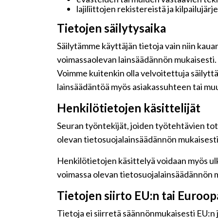
lajiliittojen rekistereistä ja kilpailujär
Tietojen säilytysaika
Säilytämme käyttäjän tietoja vain niin kaua
voimassaolevan lainsäädännön mukaisesti.
Voimme kuitenkin olla velvoitettuja säilyt
lainsäädäntöä myös asiakassuhteen tai muu
Henkilötietojen käsittelijät
Seuran työntekijät, joiden työtehtävien tot
olevan tietosuojalainsäädännön mukaisesti j
Henkilötietojen käsittelyä voidaan myös ulk
voimassa olevan tietosuojalainsäädännön m
Tietojen siirto EU:n tai Euroo
Tietoja ei siirretä säännönmukaisesti EU:n