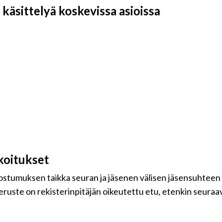
käsittelyä koskevissa asioissa
koitukset
uostumuksen taikka seuran ja jäsenen välisen jäsensuhteen
eruste on rekisterinpitäjän oikeutettu etu, etenkin seuraavi