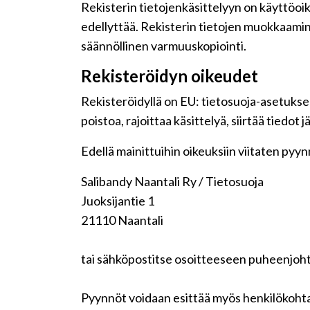
Rekisterin tietojenkäsittelyyn on käyttöoike
edellyttää. Rekisterin tietojen muokkaamin
säännöllinen varmuuskopiointi.
Rekisteröidyn oikeudet
Rekisteröidyllä on EU: tietosuoja-asetuksen
poistoa, rajoittaa käsittelyä, siirtää tiedot
Edellä mainittuihin oikeuksiin viitaten pyynnö
Salibandy Naantali Ry / Tietosuoja
Juoksijantie 1
21110 Naantali
tai sähköpostitse osoitteeseen puheenjoht
Pyynnöt voidaan esittää myös henkilökohta