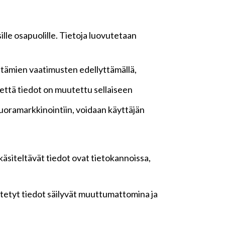
lle osapuolille. Tietoja luovutetaan
ttämien vaatimusten edellyttämällä,
n, että tiedot on muutettu sellaiseen
oramarkkinointiin, voidaan käyttäjän
 käsiteltävät tiedot ovat tietokannoissa,
yötetyt tiedot säilyvät muuttumattomina ja