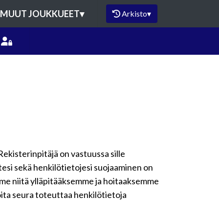
MUUT JOUKKUEET
▾
Arkisto
▾
Rekisterinpitäjä on vastuussa sille
ytesi sekä henkilötietojesi suojaaminen on
emme niitä ylläpitääksemme ja hoitaaksemme
oita seura toteuttaa henkilötietoja