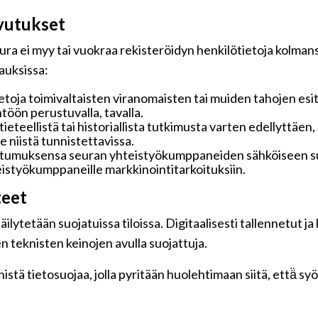
vutukset
ra ei myy tai vuokraa rekisteröidyn henkilötietoja kolmansi
pauksissa:
toja toimivaltaisten viranomaisten tai muiden tahojen esi
töön perustuvalla, tavalla.
 tieteellistä tai historiallista tutkimusta varten edellyttäe
 niistä tunnistettavissa.
ostumuksensa seuran yhteistyökumppaneiden sähköiseen su
hteistyökumppaneille markkinointitarkoituksiin.
teet
ilytetään suojatuissa tiloissa. Digitaalisesti tallennetut ja
n teknisten keinojen avulla suojattuja.
tä tietosuojaa, jolla pyritään huolehtimaan siitä, että̈ s