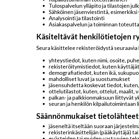
Tulospalvelun ylläpito ja tilastojen jul
Sähköinen jäsenviestintä, esimerkiksi
Analysointi ja tilastointi
Asiakaspalvelun ja toiminnan toteutt
Käsiteltävät henkilötietojen ry
Seura käsittelee rekisteröidystä seuraavia 
yhteystiedot, kuten nimi, osoite, puh
rekisteröitymistiedot, kuten käyttäjä
demografiatiedot, kuten ikä, sukupuoli 
mahdolliset luvat ja suostumukset
jäsensuhdetta koskevat tiedot, kuten,
ottelutilastot, kuten, ottelut, maalit,
palkan- ja palkkionmaksuun liittyvät y
seuran ja henkilön kilpailutoimintaan 
Säännönmukaiset tietolähteet
jäseneltä itseltään suoraan järjestelmä
rekisterinkäsittelijän (pääkäyttäjä) ta
evästeiden tai muiden vastaavien tekn