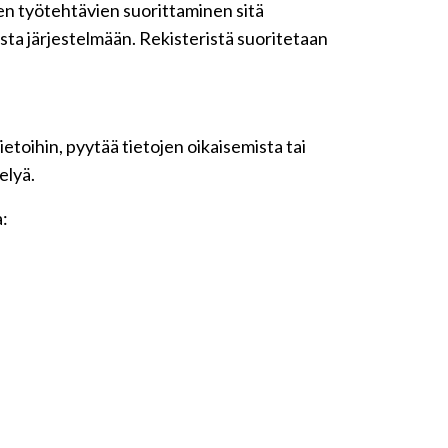
iden työtehtävien suorittaminen sitä
sta järjestelmään. Rekisteristä suoritetaan
etoihin, pyytää tietojen oikaisemista tai
elyä.
a: