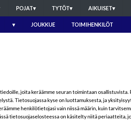
POJAT
▾
TYTÖT
▾
AIKUISET
▾
▾
JOUKKUE
TOIMIHENKILÖT
ötiedoille, joita keräämme seuran toimintaan osallistuvista. 
telystä. Tietosuojassa kyse on luottamuksesta, ja yksityisy
keräämme henkilötietojasi vain niissä määrin, kuin tarvits
ssä tietosuojaselosteessa on käsitelty niitä periaatteita, j