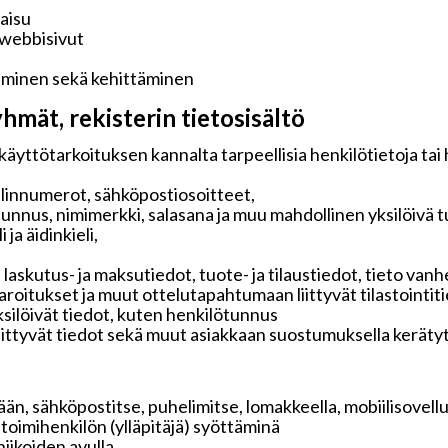
kaisu
 webbisivut
aminen sekä kehittäminen
hmät, rekisterin tietosisältö
käyttötarkoituksen kannalta tarpeellisia henkilötietoja tai
elinnumerot, sähköpostiosoitteet,
tunnus, nimimerkki, salasana ja muu mahdollinen yksilöivä 
ja äidinkieli,
 laskutus- ja maksutiedot, tuote- ja tilaustiedot, tieto v
 varoitukset ja muut ottelutapahtumaan liittyvät tilastointit
ksilöivät tiedot, kuten henkilötunnus
liittyvät tiedot sekä muut asiakkaan suostumuksella keräty
än, sähköpostitse, puhelimitse, lomakkeella, mobiilisovelluk
i toimihenkilön (ylläpitäjä) syöttäminä
iikoiden avulla