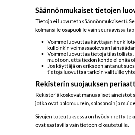
Säännönmukaiset tietojen luo
Tietoja ei luovuteta säännönmukaisesti. Seu
kolmansille osapuolille vain seuraavissa ta
Voimme luovuttaa käyttäjän henkilötie
kulloinkin voimassaolevaan lainsäädän
Voimme luovuttaa tietoja tilastollista,
muotoon, että tiedon kohde ei enää ole
Jos käyttäjä on erikseen antanut su
tietoja luovuttaa tarkoin valituille y
Rekisterin suojauksen periaat
Rekisteriä koskevat manuaaliset aineistot sä
jotka ovat palomuurein, salasanoin ja muide
Sivujen toteutuksessa on hyödynnetty teknis
ovat saatavilla vain tietoon oikeutetuille.