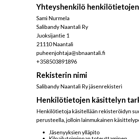
Yhteyshenkilö henkilötietojen 
Sami Nurmela
Salibandy Naantali Ry
Juoksijantie 1
21110 Naantali
puheenjohtaja@sbnaantali.fi
+358503891896
Rekisterin nimi
Salibandy Naantali Ry jäsenrekisteri
Henkilötietojen käsittelyn tar
Henkilötietoja käsitellään rekisteröidyn s
perusteella, jolloin lainmukainen käsittelyp
Jäsenyyksien ylläpito
Kilpailutoiminnan toteuttaminen