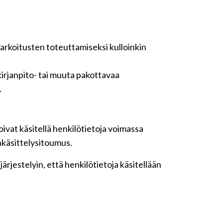
tarkoitusten toteuttamiseksi kulloinkin
irjanpito- tai muuta pakottavaa
.
ivat käsitellä henkilötietoja voimassa
nkäsittelysitoumus.
rjestelyin, että henkilötietoja käsitellään