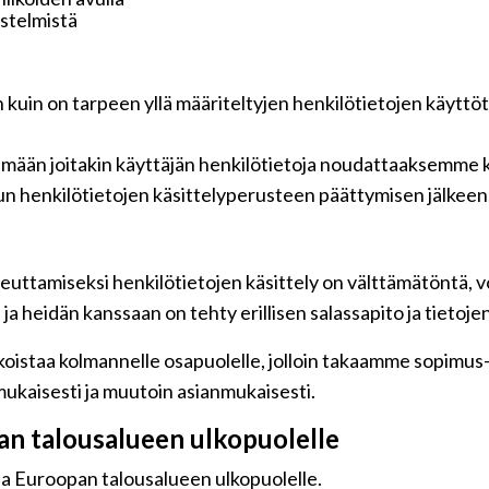
jestelmistä
n kuin on tarpeen yllä määriteltyjen henkilötietojen käyttö
tämään joitakin käyttäjän henkilötietoja noudattaaksemme k
n henkilötietojen käsittelyperusteen päättymisen jälkeen
euttamiseksi henkilötietojen käsittely on välttämätöntä, vo
a heidän kanssaan on tehty erillisen salassapito ja tietoje
oistaa kolmannelle osapuolelle, jolloin takaamme sopimus-jä
ukaisesti ja muutoin asianmukaisesti.
pan talousalueen ulkopuolelle
 ja Euroopan talousalueen ulkopuolelle.