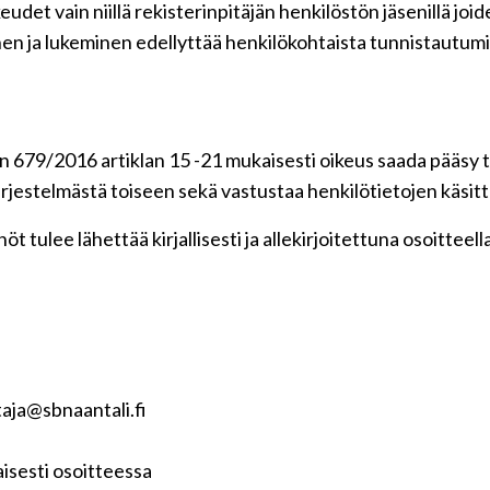
udet vain niillä rekisterinpitäjän henkilöstön jäsenillä jo
en ja lukeminen edellyttää henkilökohtaista tunnistautumi
 679/2016 artiklan 15 -21 mukaisesti oikeus saada pääsy ti
 järjestelmästä toiseen sekä vastustaa henkilötietojen käsitt
t tulee lähettää kirjallisesti ja allekirjoitettuna osoitteell
aja@sbnaantali.fi
isesti osoitteessa