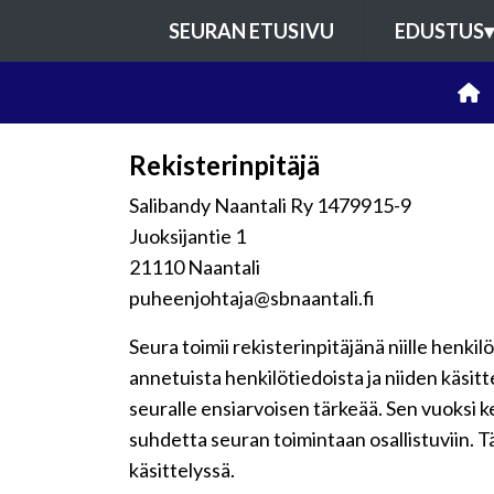
SEURAN ETUSIVU
EDUSTUS
▾
Rekisterinpitäjä
Salibandy Naantali Ry 1479915-9
Juoksijantie 1
21110 Naantali
puheenjohtaja@sbnaantali.fi
Seura toimii rekisterinpitäjänä niille henkil
annetuista henkilötiedoista ja niiden käsit
seuralle ensiarvoisen tärkeää. Sen vuoksi 
suhdetta seuran toimintaan osallistuviin. Tä
käsittelyssä.