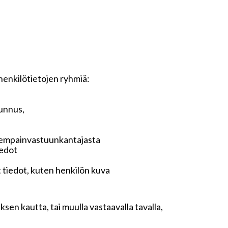
 henkilötietojen ryhmiä:
tunnus,
anhempainvastuunkantajasta
iedot
t tiedot, kuten henkilön kuva
sen kautta, tai muulla vastaavalla tavalla,