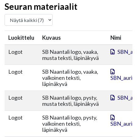
Seuran materiaalit
Luokittelu
Kuvaus
Nimi
Logot
SB Naantali logo, vaaka,
SBN_aur
musta teksti, läpinäkyvä
Logot
SB Naantali logo, vaaka,
valkoinen teksti,
SBN_aurink
läpinäkyvä
Logot
SB Naantali logo, pysty,
SBN_aur
musta teksti, läpinäkyvä
Logot
SB Naantali logo, pysty,
valkoinen teksti,
SBN_aurink
läpinäkyvä