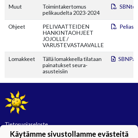
Muut
Toimintakertomus
SBNtoi
pelikaudelta 2023-2024
Ohjeet
PELIVAATTEIDEN
Peliasu
HANKINTAOHJEET
JOJOLLE /
VARUSTEVASTAAVALLE
Lomakkeet
Tällä lomakkeella tilataan
SBNPain
painatukset seura-
asusteisiin
Tietosuojaseloste
Käytämme sivustollamme evästeitä
#Maijamäkimagic