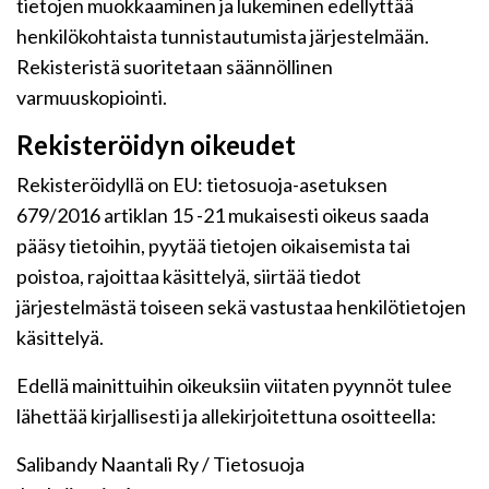
tietojen muokkaaminen ja lukeminen edellyttää
henkilökohtaista tunnistautumista järjestelmään.
Rekisteristä suoritetaan säännöllinen
varmuuskopiointi.
Rekisteröidyn oikeudet
Rekisteröidyllä on EU: tietosuoja-asetuksen
679/2016 artiklan 15 -21 mukaisesti oikeus saada
pääsy tietoihin, pyytää tietojen oikaisemista tai
poistoa, rajoittaa käsittelyä, siirtää tiedot
järjestelmästä toiseen sekä vastustaa henkilötietojen
käsittelyä.
Edellä mainittuihin oikeuksiin viitaten pyynnöt tulee
lähettää kirjallisesti ja allekirjoitettuna osoitteella:
Salibandy Naantali Ry / Tietosuoja