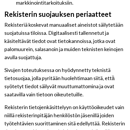
markkinointitarkoituksiin.
Rekisterin suojauksen periaatteet
Rekisteriä koskevat manuaaliset aineistot säilytetään
suojatuissa tiloissa. Digitaalisesti tallennetut ja
käsiteltävät tiedot ovat tietokannoissa, jotka ovat
palomuurein, salasanoin ja muiden teknisten keinojen
avulla suojattuja.
Sivujen toteutuksessa on hyödynnetty teknistä
tietosuojaa, jolla pyritään huolehtimaan siitä, että̈
syötetyt tiedot säilyvät muuttumattomina ja ovat
saatavilla vain tietoon oikeutetuille.
Rekisterin tietojenkäsittelyyn on käyttöoikeudet vain
niillä rekisterinpitäjän henkilöstön jäsenillä joiden
työtehtävien suorittaminen sitä edellyttää. Rekisterin