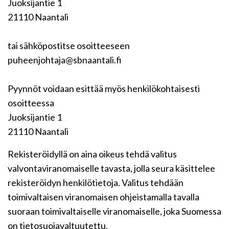
Juoksijantie 1
21110 Naantali
tai sähköpostitse osoitteeseen
puheenjohtaja@sbnaantali.fi
Pyynnöt voidaan esittää myös henkilökohtaisesti
osoitteessa
Juoksijantie 1
21110 Naantali
Rekisteröidyllä on aina oikeus tehdä valitus
valvontaviranomaiselle tavasta, jolla seura käsittelee
rekisteröidyn henkilötietoja. Valitus tehdään
toimivaltaisen viranomaisen ohjeistamalla tavalla
suoraan toimivaltaiselle viranomaiselle, joka Suomessa
on tietosuojavaltuutettu.