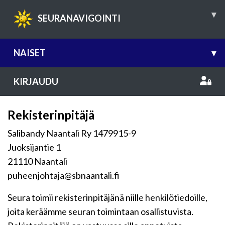
▾
SEURANAVIGOINTI
NAISET
▾
KIRJAUDU
Rekisterinpitäjä
Salibandy Naantali Ry 1479915-9
Juoksijantie 1
21110 Naantali
puheenjohtaja@sbnaantali.fi
Seura toimii rekisterinpitäjänä niille henkilötiedoille,
joita keräämme seuran toimintaan osallistuvista.