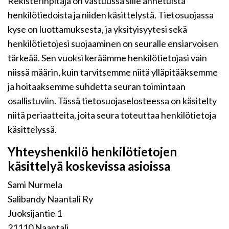
Rekisterinpitäjä on vastuussa sille annetuista
henkilötiedoista ja niiden käsittelystä. Tietosuojassa
kyse on luottamuksesta, ja yksityisyytesi sekä
henkilötietojesi suojaaminen on seuralle ensiarvoisen
tärkeää. Sen vuoksi keräämme henkilötietojasi vain
niissä määrin, kuin tarvitsemme niitä ylläpitääksemme
ja hoitaaksemme suhdetta seuran toimintaan
osallistuviin. Tässä tietosuojaselosteessa on käsitelty
niitä periaatteita, joita seura toteuttaa henkilötietoja
käsittelyssä.
Yhteyshenkilö henkilötietojen
käsittelyä koskevissa asioissa
Sami Nurmela
Salibandy Naantali Ry
Juoksijantie 1
21110 Naantali