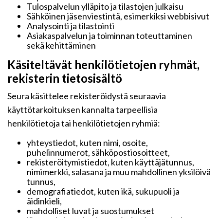
Tulospalvelun ylläpito ja tilastojen julkaisu
Sähköinen jäsenviestintä, esimerkiksi webbisivut
Analysointi ja tilastointi
Asiakaspalvelun ja toiminnan toteuttaminen
sekä kehittäminen
Käsiteltävät henkilötietojen ryhmät,
rekisterin tietosisältö
Seura käsittelee rekisteröidystä seuraavia
käyttötarkoituksen kannalta tarpeellisia
henkilötietoja tai henkilötietojen ryhmiä:
yhteystiedot, kuten nimi, osoite,
puhelinnumerot, sähköpostiosoitteet,
rekisteröitymistiedot, kuten käyttäjätunnus,
nimimerkki, salasana ja muu mahdollinen yksilöivä
tunnus,
demografiatiedot, kuten ikä, sukupuoli ja
äidinkieli,
mahdolliset luvat ja suostumukset