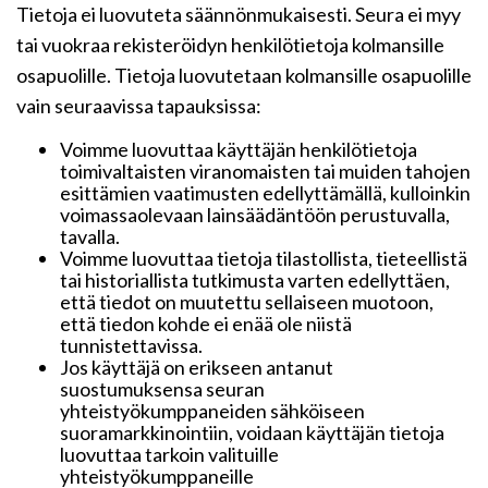
Tietoja ei luovuteta säännönmukaisesti. Seura ei myy
tai vuokraa rekisteröidyn henkilötietoja kolmansille
osapuolille. Tietoja luovutetaan kolmansille osapuolille
vain seuraavissa tapauksissa:
Voimme luovuttaa käyttäjän henkilötietoja
toimivaltaisten viranomaisten tai muiden tahojen
esittämien vaatimusten edellyttämällä, kulloinkin
voimassaolevaan lainsäädäntöön perustuvalla,
tavalla.
Voimme luovuttaa tietoja tilastollista, tieteellistä
tai historiallista tutkimusta varten edellyttäen,
että tiedot on muutettu sellaiseen muotoon,
että tiedon kohde ei enää ole niistä
tunnistettavissa.
Jos käyttäjä on erikseen antanut
suostumuksensa seuran
yhteistyökumppaneiden sähköiseen
suoramarkkinointiin, voidaan käyttäjän tietoja
luovuttaa tarkoin valituille
yhteistyökumppaneille