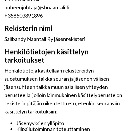
puheenjohtaja@sbnaantali.fi
+358503891896
Rekisterin nimi
Salibandy Naantali Ry jäsenrekisteri
Henkilötietojen käsittelyn
tarkoitukset
Henkilötietoja käsitellään rekisteröidyn
suostumuksen taikka seuran ja jäsenen välisen
jäsensuhteen taikka muun asiallisen yhteyden
perusteella, jolloin lainmukainen käsittelyperuste on
rekisterinpitäjän oikeutettu etu, etenkin seuraaviin
käsittelyn tarkoituksiin:
Jäsenyyksien ylläpito
Kilpailutoiminnan toteuttaminen