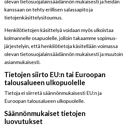
olevan tietosuojalainsäädännön mukaisesti ja heidän
kanssaan on tehty erillisen salassapito ja
tietojenkäsittelysitoumus.
Henkilötietojen käsittelyä voidaan myös ulkoistaa
kolmannelle osapuolelle, jolloin takaamme sopimus-
järjestelyin, että henkilötietoja käsitellään voimassa
olevan tietosuojalainsäädännön mukaisesti ja muutoin
asianmukaisesti.
Tietojen siirto EU:n tai Euroopan
talousalueen ulkopuolelle
Tietoja ei siirretä säännönmukaisesti EU:n ja
Euroopan talousalueen ulkopuolelle.
Säännönmukaiset tietojen
luovutukset