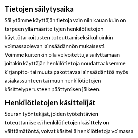
Tietojen säilytysaika
Säilytämme käyttäjän tietoja vain niin kauan kuin on
tarpeen yllä määriteltyjen henkilötietojen
käyttötarkoitusten toteuttamiseksi kulloinkin
voimassaolevan lainsäädännön mukaisesti.
Voimme kuitenkin olla velvoitettuja säilyttämään
joitakin käyttäjän henkilötietoja noudattaaksemme
kirjanpito- tai muuta pakottavaa lainsäädäntöä myös
asiakassuhteen tai muun henkilötietojen
käsittelyperusteen päättymisen jälkeen.
Henkilötietojen käsittelijät
Seuran työntekijät, joiden työtehtävien
toteuttamiseksi henkilötietojen käsittely on
välttämätöntä, voivat käsitellä henkilötietoja voimassa