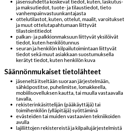
jäsensuhdetta koskevat tiedot, kuten, laskutus-
ja maksutiedot, tuote- ja tilaustiedot, tieto
vanhempainvastuunkantajasta
ottelutilastot, kuten, ottelut, maalit, varoitukset
ja muut ottelutapahtumaan liittyvät
tilastointitiedot
palkan- ja palkkionmaksuun liittyvät yksilöivät
tiedot, kuten henkilötunnus
seuran ja henkilön kilpailutoimintaan liittyvät
tiedot sekä muut asiakkaan suostumuksella
kerätyt tiedot, kuten henkilön kuva
Säännönmukaiset tietolähteet
jäseneltä itseltään suoraan järjestelmään,
sähköpostitse, puhelimitse, lomakkeella,
mobiilisovelluksen kautta, tai muulla vastaavalla
tavalla,
rekisterinkäsittelijän (pääkäyttäjä) tai
toimihenkilön (ylläpitäjä) syöttäminä
evästeiden tai muiden vastaavien tekniikoiden
avulla
lajiliittojen rekistereistä ja kilpailujärjestelmistä