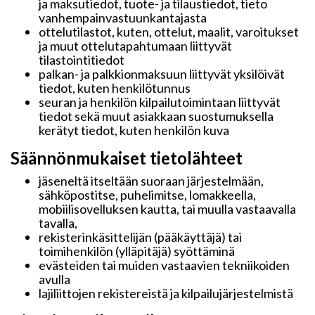
ja maksutiedot, tuote- ja tilaustiedot, tieto
vanhempainvastuunkantajasta
ottelutilastot, kuten, ottelut, maalit, varoitukset
ja muut ottelutapahtumaan liittyvät
tilastointitiedot
palkan- ja palkkionmaksuun liittyvät yksilöivät
tiedot, kuten henkilötunnus
seuran ja henkilön kilpailutoimintaan liittyvät
tiedot sekä muut asiakkaan suostumuksella
kerätyt tiedot, kuten henkilön kuva
Säännönmukaiset tietolähteet
jäseneltä itseltään suoraan järjestelmään,
sähköpostitse, puhelimitse, lomakkeella,
mobiilisovelluksen kautta, tai muulla vastaavalla
tavalla,
rekisterinkäsittelijän (pääkäyttäjä) tai
toimihenkilön (ylläpitäjä) syöttäminä
evästeiden tai muiden vastaavien tekniikoiden
avulla
lajiliittojen rekistereistä ja kilpailujärjestelmistä