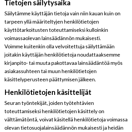
Tietojen säilytysaika
Säilytämme käyttäjän tietoja vain niin kauan kuin on
tarpeen yllä määriteltyjen henkilötietojen
käyttötarkoitusten toteuttamiseksi kulloinkin
voimassaolevan lainsäädännön mukaisesti.
Voimme kuitenkin olla velvoitettuja säilyttämään
joitakin käyttäjän henkilötietoja noudattaaksemme
kirjanpito- tai muuta pakottavaa lainsäädäntöä myös
asiakassuhteen tai muun henkilötietojen
käsittelyperusteen päättymisen jälkeen.
Henkilötietojen käsittelijät
Seuran työntekijät, joiden työtehtävien
toteuttamiseksi henkilötietojen käsittely on
välttämätöntä, voivat käsitellä henkilötietoja voimassa
olevan tietosuojalainsäädännön mukaisesti ja heidän