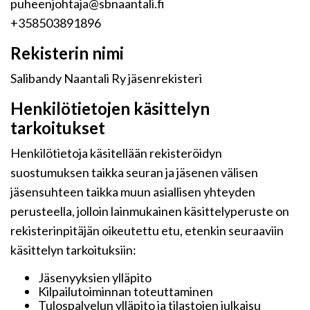
puheenjohtaja@sbnaantali.fi
+358503891896
Rekisterin nimi
Salibandy Naantali Ry jäsenrekisteri
Henkilötietojen käsittelyn
tarkoitukset
Henkilötietoja käsitellään rekisteröidyn
suostumuksen taikka seuran ja jäsenen välisen
jäsensuhteen taikka muun asiallisen yhteyden
perusteella, jolloin lainmukainen käsittelyperuste on
rekisterinpitäjän oikeutettu etu, etenkin seuraaviin
käsittelyn tarkoituksiin:
Jäsenyyksien ylläpito
Kilpailutoiminnan toteuttaminen
Tulospalvelun ylläpito ja tilastojen julkaisu