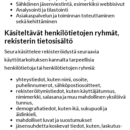
Sähköinen jäsenviestintä, esimerkiksi webbisivut
Analysointi ja tilastointi
Asiakaspalvelun ja toiminnan toteuttaminen
sekä kehittäminen
Käsiteltävät henkilötietojen ryhmät,
rekisterin tietosisältö
Seura käsittelee rekisteröidystä seuraavia
käyttötarkoituksen kannalta tarpeellisia
henkilötietoja tai henkilötietojen ryhmiä:
yhteystiedot, kuten nimi, osoite,
puhelinnumerot, sähköpostiosoitteet,
rekisteröitymistiedot, kuten käyttäjätunnus,
nimimerkki, salasana ja muu mahdollinen yksilöivä
tunnus,
demografiatiedot, kuten ikä, sukupuoli ja
äidinkieli,
mahdolliset luvat ja suostumukset
jäsensuhdetta koskevat tiedot, kuten, laskutus-