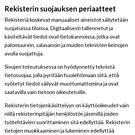
Rekisterin suojauksen periaatteet
Rekisteriä koskevat manuaaliset aineistot säilytetään
suojatuissa tiloissa. Digitaalisesti tallennetut ja
käsiteltävät tiedot ovat tietokannoissa, jotka ovat
palomuurein, salasanoin ja muiden teknisten keinojen
avulla suojattuja.
Sivujen toteutuksessa on hyödynnetty teknistä
tietosuojaa, jolla pyritään huolehtimaan siitä, että̈
syötetyt tiedot säilyvät muuttumattomina ja ovat
saatavilla vain tietoon oikeutetuille.
Rekisterin tietojenkäsittelyyn on käyttöoikeudet vain
niillä rekisterinpitäjän henkilöstön jäsenillä joiden
työtehtävien suorittaminen sitä edellyttää. Rekisterin
tietojen muokkaaminen ja lukeminen edellyttää