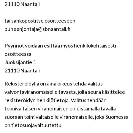
21110 Naantali
tai sähköpostitse osoitteeseen
puheenjohtaja@sbnaantali.fi
Pyynnöt voidaan esittää myös henkilökohtaisesti
osoitteessa
Juoksijantie 1
21110 Naantali
Rekisteröidyllä on aina oikeus tehdä valitus
valvontaviranomaiselle tavasta, jolla seura käsittelee
rekisteröidyn henkilötietoja. Valitus tehdään
toimivaltaisen viranomaisen ohjeistamalla tavalla
suoraan toimivaltaiselle viranomaiselle, joka Suomessa
on tietosuojavaltuutettu.