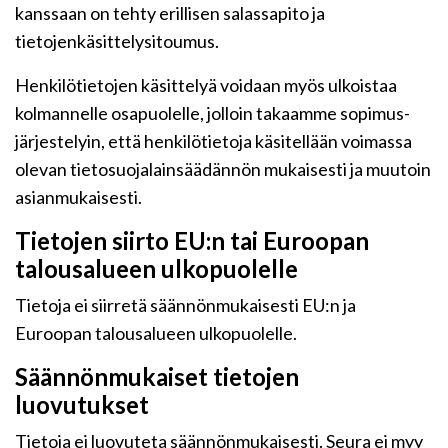
kanssaan on tehty erillisen salassapito ja
tietojenkäsittelysitoumus.
Henkilötietojen käsittelyä voidaan myös ulkoistaa
kolmannelle osapuolelle, jolloin takaamme sopimus-
järjestelyin, että henkilötietoja käsitellään voimassa
olevan tietosuojalainsäädännön mukaisesti ja muutoin
asianmukaisesti.
Tietojen siirto EU:n tai Euroopan
talousalueen ulkopuolelle
Tietoja ei siirretä säännönmukaisesti EU:n ja
Euroopan talousalueen ulkopuolelle.
Säännönmukaiset tietojen
luovutukset
Tietoja ei luovuteta säännönmukaisesti. Seura ei myy