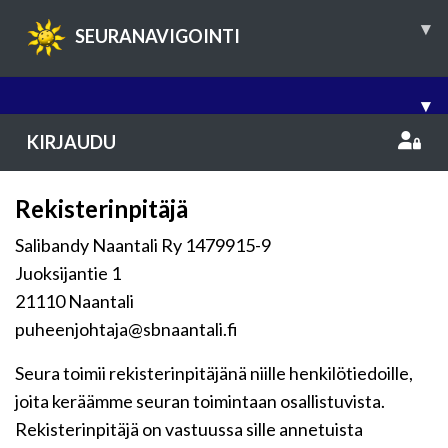
▾
SEURANAVIGOINTI
▾
KIRJAUDU
Rekisterinpitäjä
Salibandy Naantali Ry 1479915-9
Juoksijantie 1
21110 Naantali
puheenjohtaja@sbnaantali.fi
Seura toimii rekisterinpitäjänä niille henkilötiedoille,
joita keräämme seuran toimintaan osallistuvista.
Rekisterinpitäjä on vastuussa sille annetuista