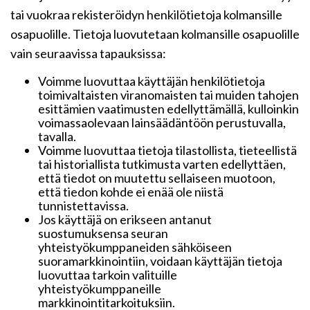
tai vuokraa rekisteröidyn henkilötietoja kolmansille
osapuolille. Tietoja luovutetaan kolmansille osapuolille
vain seuraavissa tapauksissa:
Voimme luovuttaa käyttäjän henkilötietoja
toimivaltaisten viranomaisten tai muiden tahojen
esittämien vaatimusten edellyttämällä, kulloinkin
voimassaolevaan lainsäädäntöön perustuvalla,
tavalla.
Voimme luovuttaa tietoja tilastollista, tieteellistä
tai historiallista tutkimusta varten edellyttäen,
että tiedot on muutettu sellaiseen muotoon,
että tiedon kohde ei enää ole niistä
tunnistettavissa.
Jos käyttäjä on erikseen antanut
suostumuksensa seuran
yhteistyökumppaneiden sähköiseen
suoramarkkinointiin, voidaan käyttäjän tietoja
luovuttaa tarkoin valituille
yhteistyökumppaneille
markkinointitarkoituksiin.