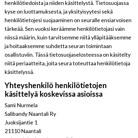
henkilötiedoista ja niiden käsittelystä. Tietosuojassa
kyse on luottamuksesta, ja yksityisyytesi sekä
henkilötietojesi suojaaminen on seuralle ensiarvoisen
tärkeää. Sen vuoksi keräämme henkilötietojasi vain
niissä määrin, kuin tarvitsemme niitä ylläpitääksemme
ja hoitaaksemme suhdetta seuran toimintaan
osallistuviin. Tässä tietosuojaselosteessa on käsitelty
niitä periaatteita, joita seura toteuttaa henkilötietoja
käsittelyssä.
Yhteyshenkilö henkilötietojen
käsittelyä koskevissa asioissa
Sami Nurmela
Salibandy Naantali Ry
Juoksijantie 1
21110 Naantali