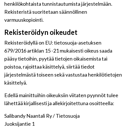
henkilökohtaista tunnistautumista järjestelmään.
Rekisteristä suoritetaan säännöllinen
varmuuskopiointi.
Rekisteröidyn oikeudet
Rekisteröidyllä on EU: tietosuoja-asetuksen
679/2016 artiklan 15 -21 mukaisesti oikeus saada
pääsy tietoihin, pyytää tietojen oikaisemista tai
poistoa, rajoittaa käsittelyä, siirtää tiedot
järjestelmästä toiseen sekä vastustaa henkilötietojen
käsittelyä.
Edellä mainittuihin oikeuksiin viitaten pyynnöt tulee
lähettää kirjallisesti ja allekirjoitettuna osoitteella:
Salibandy Naantali Ry / Tietosuoja
Juoksijantie 1