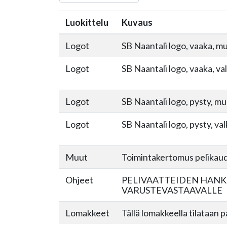
Luokittelu
Kuvaus
Logot
SB Naantali logo, vaaka, mu
Logot
SB Naantali logo, vaaka, va
Logot
SB Naantali logo, pysty, mu
Logot
SB Naantali logo, pysty, va
Muut
Toimintakertomus pelikau
Ohjeet
PELIVAATTEIDEN HANK
VARUSTEVASTAAVALLE
Lomakkeet
Tällä lomakkeella tilataan 