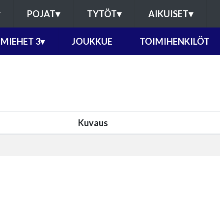
POJAT
▾
TYTÖT
▾
AIKUISET
▾
MIEHET 3
▾
JOUKKUE
TOIMIHENKILÖT
Kuvaus