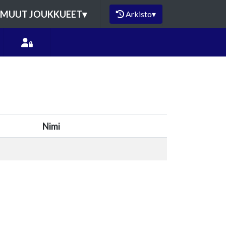
MUUT JOUKKUEET
▾
Arkisto
▾
Nimi