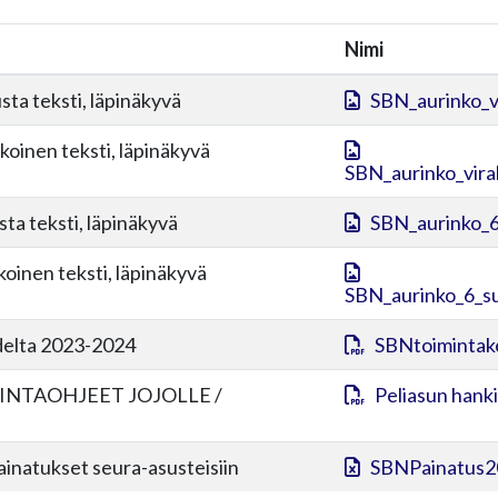
Nimi
sta teksti, läpinäkyvä
SBN_aurinko_v
lkoinen teksti, läpinäkyvä
SBN_aurinko_viral
sta teksti, läpinäkyvä
SBN_aurinko_6
lkoinen teksti, läpinäkyvä
SBN_aurinko_6_su
delta 2023-2024
SBNtoimintak
INTAOHJEET JOJOLLE /
Peliasun hanki
painatukset seura-asusteisiin
SBNPainatus2