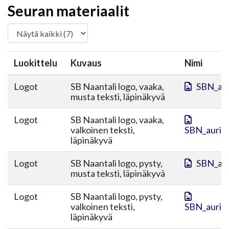
Seuran materiaalit
Luokittelu
Kuvaus
Nimi
Logot
SB Naantali logo, vaaka,
SBN_aur
musta teksti, läpinäkyvä
Logot
SB Naantali logo, vaaka,
valkoinen teksti,
SBN_aurink
läpinäkyvä
Logot
SB Naantali logo, pysty,
SBN_aur
musta teksti, läpinäkyvä
Logot
SB Naantali logo, pysty,
valkoinen teksti,
SBN_aurink
läpinäkyvä