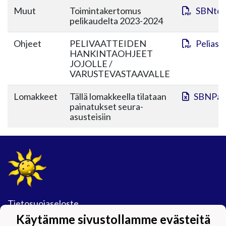
Muut
Toimintakertomus
SBNtoi
pelikaudelta 2023-2024
Ohjeet
PELIVAATTEIDEN
Peliasu
HANKINTAOHJEET
JOJOLLE /
VARUSTEVASTAAVALLE
Lomakkeet
Tällä lomakkeella tilataan
SBNPain
painatukset seura-
asusteisiin
Tietosuojaseloste
Käytämme sivustollamme evästeitä
#Maijamäkimagic