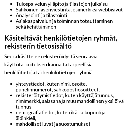
Tulospalvelun ylläpito ja tilastojen julkaisu
Sähköinen jäsenviestintä, esimerkiksi webbisivut
Analysointi ja tilastointi
Asiakaspalvelun ja toiminnan toteuttaminen
sekä kehittäminen
Käsiteltävät henkilötietojen ryhmät,
rekisterin tietosisältö
Seura käsittelee rekisteröidystä seuraavia
käyttötarkoituksen kannalta tarpeellisia
henkilötietoja tai henkilötietojen ryhmiä:
yhteystiedot, kuten nimi, osoite,
puhelinnumerot, sähköpostiosoitteet,
rekisteröitymistiedot, kuten käyttäjätunnus,
nimimerkki, salasana ja muu mahdollinen yksilöivä
tunnus,
demografiatiedot, kuten ikä, sukupuoli ja
äidinkieli,
mahdolliset luvat ja suostumukset