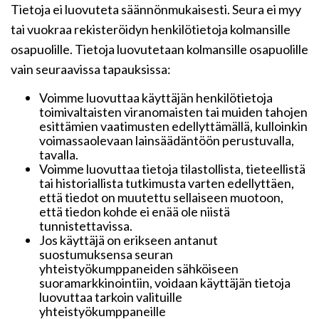
Tietoja ei luovuteta säännönmukaisesti. Seura ei myy
tai vuokraa rekisteröidyn henkilötietoja kolmansille
osapuolille. Tietoja luovutetaan kolmansille osapuolille
vain seuraavissa tapauksissa:
Voimme luovuttaa käyttäjän henkilötietoja
toimivaltaisten viranomaisten tai muiden tahojen
esittämien vaatimusten edellyttämällä, kulloinkin
voimassaolevaan lainsäädäntöön perustuvalla,
tavalla.
Voimme luovuttaa tietoja tilastollista, tieteellistä
tai historiallista tutkimusta varten edellyttäen,
että tiedot on muutettu sellaiseen muotoon,
että tiedon kohde ei enää ole niistä
tunnistettavissa.
Jos käyttäjä on erikseen antanut
suostumuksensa seuran
yhteistyökumppaneiden sähköiseen
suoramarkkinointiin, voidaan käyttäjän tietoja
luovuttaa tarkoin valituille
yhteistyökumppaneille