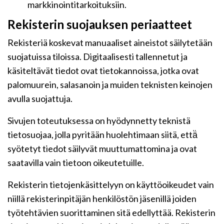
markkinointitarkoituksiin.
Rekisterin suojauksen periaatteet
Rekisteriä koskevat manuaaliset aineistot säilytetään
suojatuissa tiloissa. Digitaalisesti tallennetut ja
käsiteltävät tiedot ovat tietokannoissa, jotka ovat
palomuurein, salasanoin ja muiden teknisten keinojen
avulla suojattuja.
Sivujen toteutuksessa on hyödynnetty teknistä
tietosuojaa, jolla pyritään huolehtimaan siitä, että̈
syötetyt tiedot säilyvät muuttumattomina ja ovat
saatavilla vain tietoon oikeutetuille.
Rekisterin tietojenkäsittelyyn on käyttöoikeudet vain
niillä rekisterinpitäjän henkilöstön jäsenillä joiden
työtehtävien suorittaminen sitä edellyttää. Rekisterin