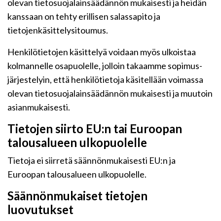
olevan tietosuojalainsäädännön mukaisesti ja heidän
kanssaan on tehty erillisen salassapito ja
tietojenkäsittelysitoumus.
Henkilötietojen käsittelyä voidaan myös ulkoistaa
kolmannelle osapuolelle, jolloin takaamme sopimus-
järjestelyin, että henkilötietoja käsitellään voimassa
olevan tietosuojalainsäädännön mukaisesti ja muutoin
asianmukaisesti.
Tietojen siirto EU:n tai Euroopan
talousalueen ulkopuolelle
Tietoja ei siirretä säännönmukaisesti EU:n ja
Euroopan talousalueen ulkopuolelle.
Säännönmukaiset tietojen
luovutukset