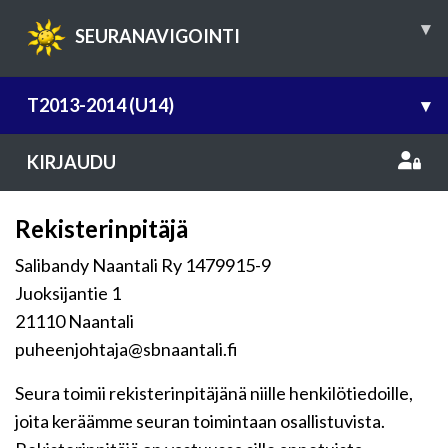
▾
SEURANAVIGOINTI
T2013-2014 (U14)
▾
KIRJAUDU
Rekisterinpitäjä
Salibandy Naantali Ry 1479915-9
Juoksijantie 1
21110 Naantali
puheenjohtaja@sbnaantali.fi
Seura toimii rekisterinpitäjänä niille henkilötiedoille,
joita keräämme seuran toimintaan osallistuvista.