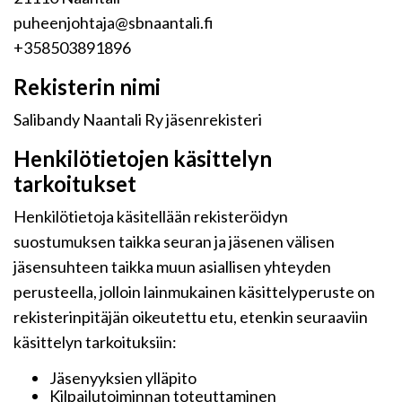
puheenjohtaja@sbnaantali.fi
+358503891896
Rekisterin nimi
Salibandy Naantali Ry jäsenrekisteri
Henkilötietojen käsittelyn
tarkoitukset
Henkilötietoja käsitellään rekisteröidyn
suostumuksen taikka seuran ja jäsenen välisen
jäsensuhteen taikka muun asiallisen yhteyden
perusteella, jolloin lainmukainen käsittelyperuste on
rekisterinpitäjän oikeutettu etu, etenkin seuraaviin
käsittelyn tarkoituksiin:
Jäsenyyksien ylläpito
Kilpailutoiminnan toteuttaminen