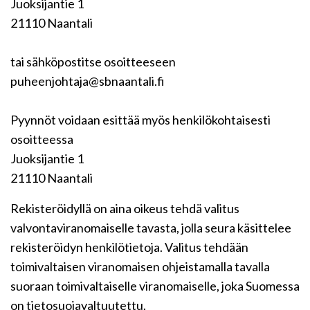
Juoksijantie 1
21110 Naantali
tai sähköpostitse osoitteeseen
puheenjohtaja@sbnaantali.fi
Pyynnöt voidaan esittää myös henkilökohtaisesti
osoitteessa
Juoksijantie 1
21110 Naantali
Rekisteröidyllä on aina oikeus tehdä valitus
valvontaviranomaiselle tavasta, jolla seura käsittelee
rekisteröidyn henkilötietoja. Valitus tehdään
toimivaltaisen viranomaisen ohjeistamalla tavalla
suoraan toimivaltaiselle viranomaiselle, joka Suomessa
on tietosuojavaltuutettu.