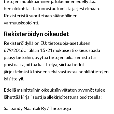
tietojen muokkaaminen ja lukeminen edellyttää
henkilökohtaista tunnistautumista järjestelmään.
Rekisteristä suoritetaan säännöllinen
varmuuskopiointi.
Rekisteröidyn oikeudet
Rekisteröidyllä on EU: tietosuoja-asetuksen
679/2016 artiklan 15 -21 mukaisesti oikeus saada
pääsy tietoihin, pyytää tietojen oikaisemista tai
poistoa, rajoittaa käsittelyä, siirtää tiedot
järjestelmästä toiseen sekä vastustaa henkilötietojen
käsittelyä.
Edellä mainittuihin oikeuksiin viitaten pyynnöt tulee
lähettää kirjallisesti ja allekirjoitettuna osoitteella:
Salibandy Naantali Ry / Tietosuoja