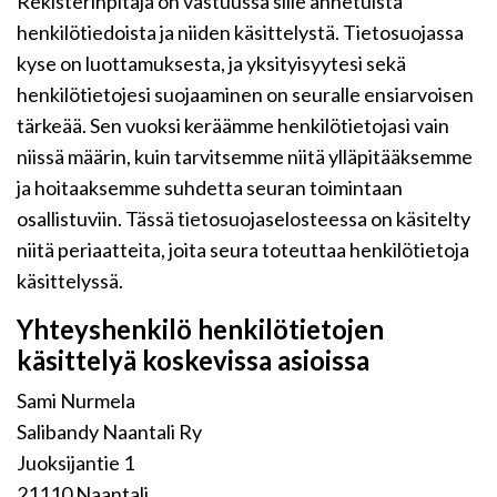
Rekisterinpitäjä on vastuussa sille annetuista
henkilötiedoista ja niiden käsittelystä. Tietosuojassa
kyse on luottamuksesta, ja yksityisyytesi sekä
henkilötietojesi suojaaminen on seuralle ensiarvoisen
tärkeää. Sen vuoksi keräämme henkilötietojasi vain
niissä määrin, kuin tarvitsemme niitä ylläpitääksemme
ja hoitaaksemme suhdetta seuran toimintaan
osallistuviin. Tässä tietosuojaselosteessa on käsitelty
niitä periaatteita, joita seura toteuttaa henkilötietoja
käsittelyssä.
Yhteyshenkilö henkilötietojen
käsittelyä koskevissa asioissa
Sami Nurmela
Salibandy Naantali Ry
Juoksijantie 1
21110 Naantali