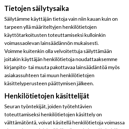
Tietojen säilytysaika
Säilytämme käyttäjän tietoja vain niin kauan kuin on
tarpeen yllä määriteltyjen henkilötietojen
käyttötarkoitusten toteuttamiseksi kulloinkin
voimassaolevan lainsäädännön mukaisesti.
Voimme kuitenkin olla velvoitettuja säilyttämään
joitakin käyttäjän henkilötietoja noudattaaksemme
kirjanpito- tai muuta pakottavaa lainsäädäntöä myös
asiakassuhteen tai muun henkilötietojen
käsittelyperusteen päättymisen jälkeen.
Henkilötietojen käsittelijät
Seuran työntekijät, joiden työtehtävien
toteuttamiseksi henkilötietojen käsittely on
välttämätöntä, voivat käsitellä henkilötietoja voimassa