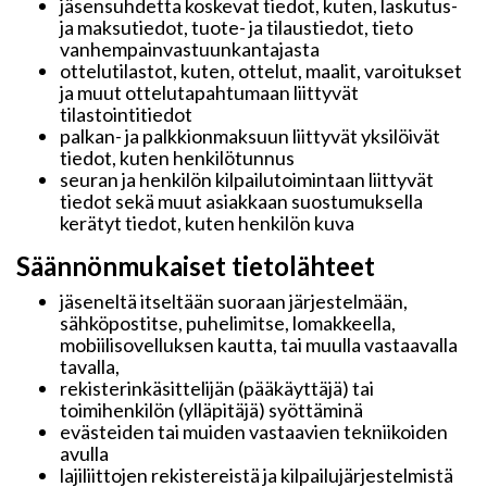
jäsensuhdetta koskevat tiedot, kuten, laskutus-
ja maksutiedot, tuote- ja tilaustiedot, tieto
vanhempainvastuunkantajasta
ottelutilastot, kuten, ottelut, maalit, varoitukset
ja muut ottelutapahtumaan liittyvät
tilastointitiedot
palkan- ja palkkionmaksuun liittyvät yksilöivät
tiedot, kuten henkilötunnus
seuran ja henkilön kilpailutoimintaan liittyvät
tiedot sekä muut asiakkaan suostumuksella
kerätyt tiedot, kuten henkilön kuva
Säännönmukaiset tietolähteet
jäseneltä itseltään suoraan järjestelmään,
sähköpostitse, puhelimitse, lomakkeella,
mobiilisovelluksen kautta, tai muulla vastaavalla
tavalla,
rekisterinkäsittelijän (pääkäyttäjä) tai
toimihenkilön (ylläpitäjä) syöttäminä
evästeiden tai muiden vastaavien tekniikoiden
avulla
lajiliittojen rekistereistä ja kilpailujärjestelmistä