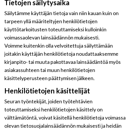
Tietojen säilytysaika
Säilytämme käyttäjän tietoja vain niin kauan kuin on
tarpeen yllä määriteltyjen henkilötietojen
käyttötarkoitusten toteuttamiseksi kulloinkin
voimassaolevan lainsäädännön mukaisesti.
Voimme kuitenkin olla velvoitettuja säilyttämään
joitakin käyttäjän henkilötietoja noudattaaksemme
kirjanpito- tai muuta pakottavaa lainsäädäntöä myös
asiakassuhteen tai muun henkilötietojen
käsittelyperusteen päättymisen jälkeen.
Henkilötietojen käsittelijät
Seuran työntekijät, joiden työtehtävien
toteuttamiseksi henkilötietojen käsittely on
välttämätöntä, voivat käsitellä henkilötietoja voimassa
olevan tietosuojalainsäädännön mukaisesti ja heidän