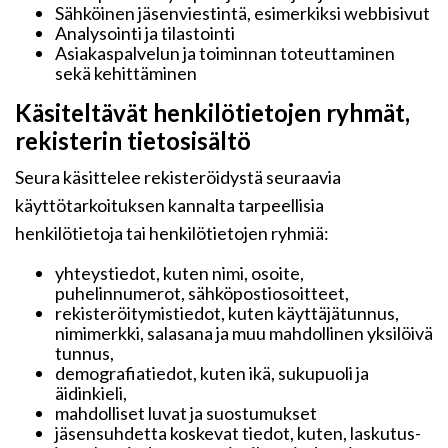
Sähköinen jäsenviestintä, esimerkiksi webbisivut
Analysointi ja tilastointi
Asiakaspalvelun ja toiminnan toteuttaminen
sekä kehittäminen
Käsiteltävät henkilötietojen ryhmät,
rekisterin tietosisältö
Seura käsittelee rekisteröidystä seuraavia
käyttötarkoituksen kannalta tarpeellisia
henkilötietoja tai henkilötietojen ryhmiä:
yhteystiedot, kuten nimi, osoite,
puhelinnumerot, sähköpostiosoitteet,
rekisteröitymistiedot, kuten käyttäjätunnus,
nimimerkki, salasana ja muu mahdollinen yksilöivä
tunnus,
demografiatiedot, kuten ikä, sukupuoli ja
äidinkieli,
mahdolliset luvat ja suostumukset
jäsensuhdetta koskevat tiedot, kuten, laskutus-