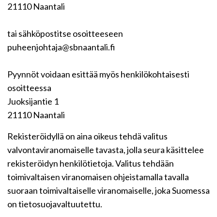
21110 Naantali
tai sähköpostitse osoitteeseen
puheenjohtaja@sbnaantali.fi
Pyynnöt voidaan esittää myös henkilökohtaisesti
osoitteessa
Juoksijantie 1
21110 Naantali
Rekisteröidyllä on aina oikeus tehdä valitus
valvontaviranomaiselle tavasta, jolla seura käsittelee
rekisteröidyn henkilötietoja. Valitus tehdään
toimivaltaisen viranomaisen ohjeistamalla tavalla
suoraan toimivaltaiselle viranomaiselle, joka Suomessa
on tietosuojavaltuutettu.