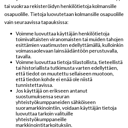
tai vuokraa rekisteröidyn henkilötietoja kolmansille
osapuolille. Tietoja luovutetaan kolmansille osapuolille
vain seuraavissa tapauksissa:
Voimme luovuttaa käyttäjän henkilötietoja
toimivaltaisten viranomaisten tai muiden tahojen
esittämien vaatimusten edellyttämällä, kulloinkin
voimassaolevaan lainsäädäntöön perustuvalla,
tavalla.
Voimme luovuttaa tietoja tilastollista, tieteellistä
tai historiallista tutkimusta varten edellyttäen,
että tiedot on muutettu sellaiseen muotoon,
että tiedon kohde ei enää ole niistä
tunnistettavissa.
Jos käyttäjä on erikseen antanut
suostumuksensa seuran
yhteistyökumppaneiden sähköiseen
suoramarkkinointiin, voidaan käyttäjän tietoja
luovuttaa tarkoin valituille
yhteistyökumppaneille
markkinointitarkoituksiin.