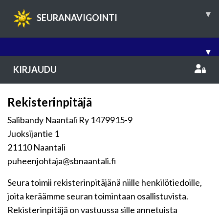
▾
SEURANAVIGOINTI
▾
KIRJAUDU
Rekisterinpitäjä
Salibandy Naantali Ry 1479915-9
Juoksijantie 1
21110 Naantali
puheenjohtaja@sbnaantali.fi
Seura toimii rekisterinpitäjänä niille henkilötiedoille,
joita keräämme seuran toimintaan osallistuvista.
Rekisterinpitäjä on vastuussa sille annetuista