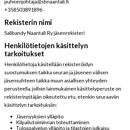
puheenjohtaja@sbnaantali.fi
+358503891896
Rekisterin nimi
Salibandy Naantali Ry jäsenrekisteri
Henkilötietojen käsittelyn
tarkoitukset
Henkilötietoja käsitellään rekisteröidyn
suostumuksen taikka seuran ja jäsenen välisen
jäsensuhteen taikka muun asiallisen yhteyden
perusteella, jolloin lainmukainen käsittelyperuste on
rekisterinpitäjän oikeutettu etu, etenkin seuraaviin
käsittelyn tarkoituksiin:
Jäsenyyksien ylläpito
Kilpailutoiminnan toteuttaminen
Tulospalvelun ylläpito ja tilastojen julkaisu