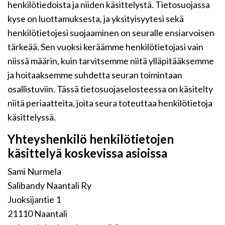
henkilötiedoista ja niiden käsittelystä. Tietosuojassa
kyse on luottamuksesta, ja yksityisyytesi sekä
henkilötietojesi suojaaminen on seuralle ensiarvoisen
tärkeää. Sen vuoksi keräämme henkilötietojasi vain
niissä määrin, kuin tarvitsemme niitä ylläpitääksemme
ja hoitaaksemme suhdetta seuran toimintaan
osallistuviin. Tässä tietosuojaselosteessa on käsitelty
niitä periaatteita, joita seura toteuttaa henkilötietoja
käsittelyssä.
Yhteyshenkilö henkilötietojen
käsittelyä koskevissa asioissa
Sami Nurmela
Salibandy Naantali Ry
Juoksijantie 1
21110 Naantali