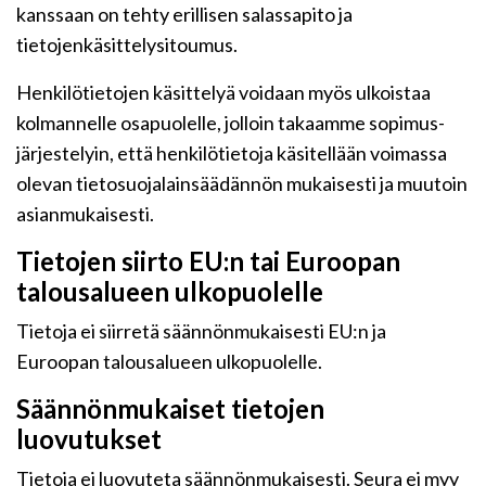
kanssaan on tehty erillisen salassapito ja
tietojenkäsittelysitoumus.
Henkilötietojen käsittelyä voidaan myös ulkoistaa
kolmannelle osapuolelle, jolloin takaamme sopimus-
järjestelyin, että henkilötietoja käsitellään voimassa
olevan tietosuojalainsäädännön mukaisesti ja muutoin
asianmukaisesti.
Tietojen siirto EU:n tai Euroopan
talousalueen ulkopuolelle
Tietoja ei siirretä säännönmukaisesti EU:n ja
Euroopan talousalueen ulkopuolelle.
Säännönmukaiset tietojen
luovutukset
Tietoja ei luovuteta säännönmukaisesti. Seura ei myy