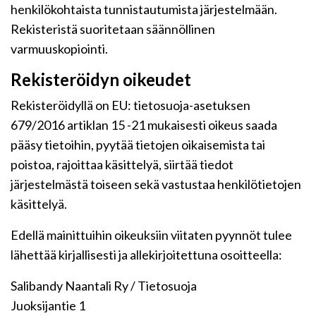
henkilökohtaista tunnistautumista järjestelmään.
Rekisteristä suoritetaan säännöllinen
varmuuskopiointi.
Rekisteröidyn oikeudet
Rekisteröidyllä on EU: tietosuoja-asetuksen
679/2016 artiklan 15 -21 mukaisesti oikeus saada
pääsy tietoihin, pyytää tietojen oikaisemista tai
poistoa, rajoittaa käsittelyä, siirtää tiedot
järjestelmästä toiseen sekä vastustaa henkilötietojen
käsittelyä.
Edellä mainittuihin oikeuksiin viitaten pyynnöt tulee
lähettää kirjallisesti ja allekirjoitettuna osoitteella:
Salibandy Naantali Ry / Tietosuoja
Juoksijantie 1