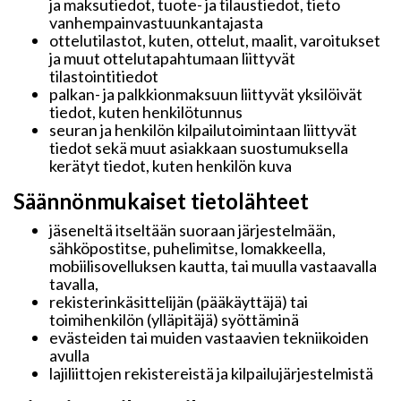
ja maksutiedot, tuote- ja tilaustiedot, tieto
vanhempainvastuunkantajasta
ottelutilastot, kuten, ottelut, maalit, varoitukset
ja muut ottelutapahtumaan liittyvät
tilastointitiedot
palkan- ja palkkionmaksuun liittyvät yksilöivät
tiedot, kuten henkilötunnus
seuran ja henkilön kilpailutoimintaan liittyvät
tiedot sekä muut asiakkaan suostumuksella
kerätyt tiedot, kuten henkilön kuva
Säännönmukaiset tietolähteet
jäseneltä itseltään suoraan järjestelmään,
sähköpostitse, puhelimitse, lomakkeella,
mobiilisovelluksen kautta, tai muulla vastaavalla
tavalla,
rekisterinkäsittelijän (pääkäyttäjä) tai
toimihenkilön (ylläpitäjä) syöttäminä
evästeiden tai muiden vastaavien tekniikoiden
avulla
lajiliittojen rekistereistä ja kilpailujärjestelmistä