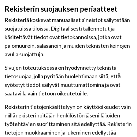
Rekisterin suojauksen periaatteet
Rekisteriä koskevat manuaaliset aineistot säilytetään
suojatuissa tiloissa. Digitaalisesti tallennetut ja
käsiteltävät tiedot ovat tietokannoissa, jotka ovat
palomuurein, salasanoin ja muiden teknisten keinojen
avulla suojattuja.
Sivujen toteutuksessa on hyödynnetty teknistä
tietosuojaa, jolla pyritään huolehtimaan siitä, että̈
syötetyt tiedot säilyvät muuttumattomina ja ovat
saatavilla vain tietoon oikeutetuille.
Rekisterin tietojenkäsittelyyn on käyttöoikeudet vain
niillä rekisterinpitäjän henkilöstön jäsenillä joiden
työtehtävien suorittaminen sitä edellyttää. Rekisterin
tietojen muokkaaminen ja lukeminen edellyttää