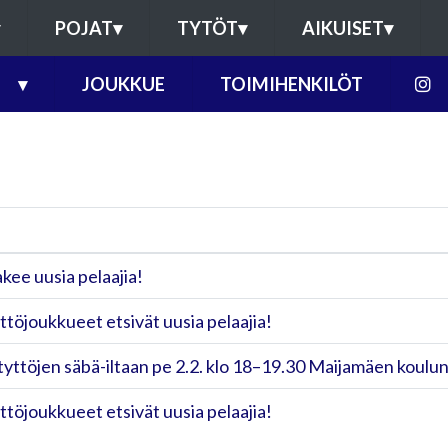
POJAT
▾
TYTÖT
▾
AIKUISET
▾
▾
JOUKKUE
TOIMIHENKILÖT
kee uusia pelaajia!
ttöjoukkueet etsivät uusia pelaajia!
ttöjen säbä-iltaan pe 2.2. klo 18–19.30 Maijamäen koulun l
ttöjoukkueet etsivät uusia pelaajia!