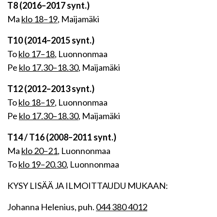
T8 (2016–2017 synt.)
Ma
klo 18–19
, Maijamäki
T10 (2014–2015 synt.)
To
klo 17–18
, Luonnonmaa
Pe
klo 17.30–18.30
, Maijamäki
T12 (2012–2013 synt.)
To
klo 18–19
, Luonnonmaa
Pe
klo 17.30–18.30
, Maijamäki
T14 / T16 (2008–2011 synt.)
Ma
klo 20–21
, Luonnonmaa
To
klo 19–20.30
, Luonnonmaa
KYSY LISÄÄ JA ILMOITTAUDU MUKAAN:
Johanna Helenius, puh.
044 380 4012