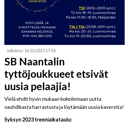
Julkaistu
:
16.10.2023
17.56
SB Naantalin
tyttöjoukkueet etsivät
uusia pelaajia!
Vielä ehdit hyvin mukaan kokeilemaan uutta
vauhdikasta harrastusta ja löytämään uusia kavereita!
Syksyn 2023 treeniaikataulu: