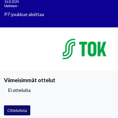
16.8.2024
Uutinen
-
P7-joukkue aloittaa
Viimeisimmät ottelut
Ei otteluita
Ottelulista