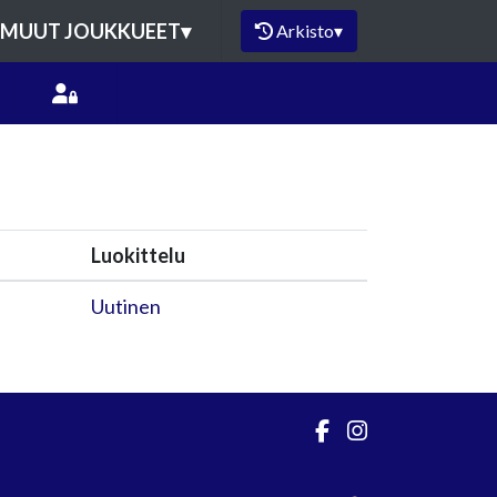
MUUT JOUKKUEET
▾
Arkisto
▾
Luokittelu
Uutinen