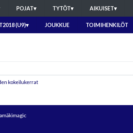
POJAT
▾
TYTÖT
▾
AIKUISET
▾
T2018 (U9)
▾
JOUKKUE
TOIMIHENKILÖT
en kokeilukerrat
amäkimagic