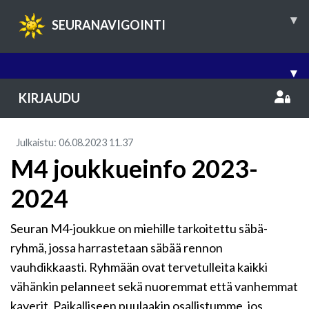
▾
SEURANAVIGOINTI
▾
KIRJAUDU
Julkaistu
:
06.08.2023
11.37
M4 joukkueinfo 2023-
2024
Seuran M4-joukkue on miehille tarkoitettu säbä-
ryhmä, jossa harrastetaan säbää rennon
vauhdikkaasti. Ryhmään ovat tervetulleita kaikki
vähänkin pelanneet sekä nuoremmat että vanhemmat
kaverit. Paikalliseen puulaakin osallistumme, jos