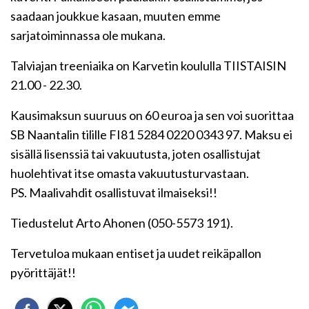
saadaan joukkue kasaan, muuten emme
sarjatoiminnassa ole mukana.
Talviajan treeniaika on Karvetin koululla TIISTAISIN
21.00 - 22.30.
Kausimaksun suuruus on 60 euroa ja sen voi suorittaa
SB Naantalin tilille FI81 5284 0220 0343 97. Maksu ei
sisällä lisenssiä tai vakuutusta, joten osallistujat
huolehtivat itse omasta vakuutusturvastaan.
PS. Maalivahdit osallistuvat ilmaiseksi!!
Tiedustelut Arto Ahonen (050-5573 191).
Tervetuloa mukaan entiset ja uudet reikäpallon
pyörittäjät!!