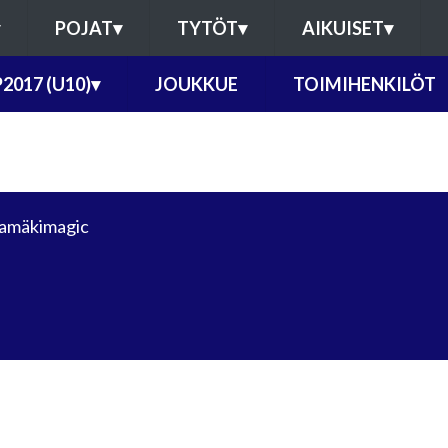
POJAT
▾
TYTÖT
▾
AIKUISET
▾
P2017 (U10)
▾
JOUKKUE
TOIMIHENKILÖT
amäkimagic