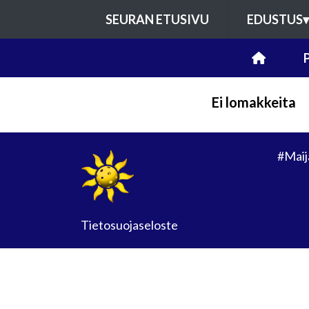
SEURAN ETUSIVU
EDUSTUS
▾
Ei lomakkeita
#Maij
Tietosuojaseloste