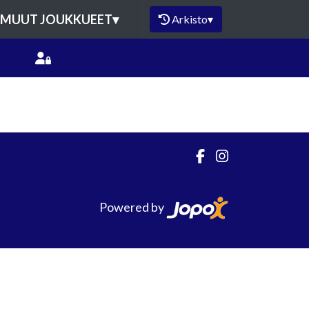
MUUT JOUKKUEET
▾
Arkisto
▾
Powered by