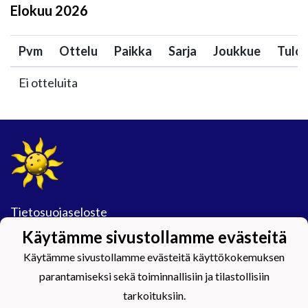
Elokuu
2026
Pvm
Ottelu
Paikka
Sarja
Joukkue
Tulo
Ei otteluita
Tietosuojaseloste
Käytämme sivustollamme evästeitä
#Maijamäkimagic
Käytämme sivustollamme evästeitä käyttökokemuksen
parantamiseksi sekä toiminnallisiin ja tilastollisiin
tarkoituksiin.