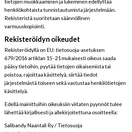
tietojen muokkaaminen ja lukeminen edellyttää
henkilökohtaista tunnistautumista järjestelmään.
Rekisteristä suoritetaan säännöllinen
varmuuskopiointi.
Rekisteröidyn oikeudet
Rekisteröidyllä on EU: tietosuoja-asetuksen
679/2016 artiklan 15 -21 mukaisesti oikeus saada
pääsy tietoihin, pyytää tietojen oikaisemista tai
poistoa, rajoittaa käsittelyä, siirtää tiedot
järjestelmästä toiseen sekä vastustaa henkilötietojen
käsittelyä.
Edellä mainittuihin oikeuksiin viitaten pyynnöt tulee
lähettää kirjallisesti ja allekirjoitettuna osoitteella:
Salibandy Naantali Ry / Tietosuoja