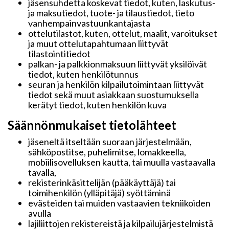
jäsensuhdetta koskevat tiedot, kuten, laskutus-
ja maksutiedot, tuote- ja tilaustiedot, tieto
vanhempainvastuunkantajasta
ottelutilastot, kuten, ottelut, maalit, varoitukset
ja muut ottelutapahtumaan liittyvät
tilastointitiedot
palkan- ja palkkionmaksuun liittyvät yksilöivät
tiedot, kuten henkilötunnus
seuran ja henkilön kilpailutoimintaan liittyvät
tiedot sekä muut asiakkaan suostumuksella
kerätyt tiedot, kuten henkilön kuva
Säännönmukaiset tietolähteet
jäseneltä itseltään suoraan järjestelmään,
sähköpostitse, puhelimitse, lomakkeella,
mobiilisovelluksen kautta, tai muulla vastaavalla
tavalla,
rekisterinkäsittelijän (pääkäyttäjä) tai
toimihenkilön (ylläpitäjä) syöttäminä
evästeiden tai muiden vastaavien tekniikoiden
avulla
lajiliittojen rekistereistä ja kilpailujärjestelmistä