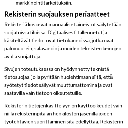
markkinointitarkoituksiin.
Rekisterin suojauksen periaatteet
Rekisteriä koskevat manuaaliset aineistot säilytetään
suojatuissa tiloissa. Digitaalisesti tallennetut ja
käsiteltävät tiedot ovat tietokannoissa, jotka ovat
palomuurein, salasanoin ja muiden teknisten keinojen
avulla suojattuja.
Sivujen toteutuksessa on hyödynnetty teknistä
tietosuojaa, jolla pyritään huolehtimaan siitä, että̈
syötetyt tiedot säilyvät muuttumattomina ja ovat
saatavilla vain tietoon oikeutetuille.
Rekisterin tietojenkäsittelyyn on käyttöoikeudet vain
niillä rekisterinpitäjän henkilöstön jäsenillä joiden
työtehtävien suorittaminen sitä edellyttää. Rekisterin