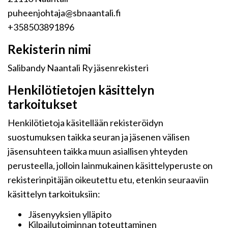
puheenjohtaja@sbnaantali.fi
+358503891896
Rekisterin nimi
Salibandy Naantali Ry jäsenrekisteri
Henkilötietojen käsittelyn
tarkoitukset
Henkilötietoja käsitellään rekisteröidyn
suostumuksen taikka seuran ja jäsenen välisen
jäsensuhteen taikka muun asiallisen yhteyden
perusteella, jolloin lainmukainen käsittelyperuste on
rekisterinpitäjän oikeutettu etu, etenkin seuraaviin
käsittelyn tarkoituksiin:
Jäsenyyksien ylläpito
Kilpailutoiminnan toteuttaminen