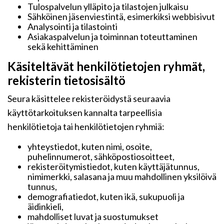
Tulospalvelun ylläpito ja tilastojen julkaisu
Sähköinen jäsenviestintä, esimerkiksi webbisivut
Analysointi ja tilastointi
Asiakaspalvelun ja toiminnan toteuttaminen
sekä kehittäminen
Käsiteltävät henkilötietojen ryhmät,
rekisterin tietosisältö
Seura käsittelee rekisteröidystä seuraavia
käyttötarkoituksen kannalta tarpeellisia
henkilötietoja tai henkilötietojen ryhmiä:
yhteystiedot, kuten nimi, osoite,
puhelinnumerot, sähköpostiosoitteet,
rekisteröitymistiedot, kuten käyttäjätunnus,
nimimerkki, salasana ja muu mahdollinen yksilöivä
tunnus,
demografiatiedot, kuten ikä, sukupuoli ja
äidinkieli,
mahdolliset luvat ja suostumukset