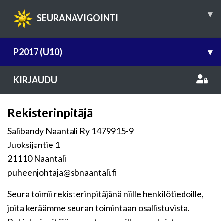
▾
SEURANAVIGOINTI
P2017 (U10)
▾
KIRJAUDU
Rekisterinpitäjä
Salibandy Naantali Ry 1479915-9
Juoksijantie 1
21110 Naantali
puheenjohtaja@sbnaantali.fi
Seura toimii rekisterinpitäjänä niille henkilötiedoille,
joita keräämme seuran toimintaan osallistuvista.