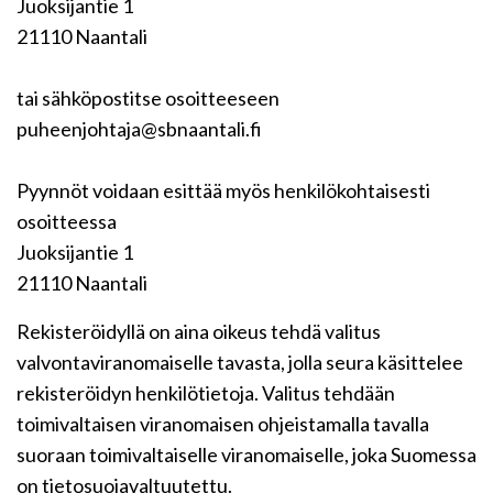
Juoksijantie 1
21110 Naantali
tai sähköpostitse osoitteeseen
puheenjohtaja@sbnaantali.fi
Pyynnöt voidaan esittää myös henkilökohtaisesti
osoitteessa
Juoksijantie 1
21110 Naantali
Rekisteröidyllä on aina oikeus tehdä valitus
valvontaviranomaiselle tavasta, jolla seura käsittelee
rekisteröidyn henkilötietoja. Valitus tehdään
toimivaltaisen viranomaisen ohjeistamalla tavalla
suoraan toimivaltaiselle viranomaiselle, joka Suomessa
on tietosuojavaltuutettu.