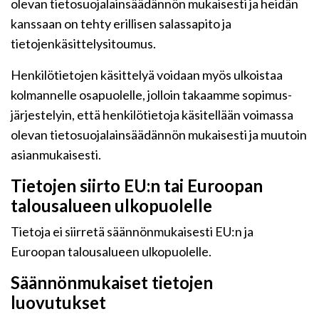
olevan tietosuojalainsäädännön mukaisesti ja heidän
kanssaan on tehty erillisen salassapito ja
tietojenkäsittelysitoumus.
Henkilötietojen käsittelyä voidaan myös ulkoistaa
kolmannelle osapuolelle, jolloin takaamme sopimus-
järjestelyin, että henkilötietoja käsitellään voimassa
olevan tietosuojalainsäädännön mukaisesti ja muutoin
asianmukaisesti.
Tietojen siirto EU:n tai Euroopan
talousalueen ulkopuolelle
Tietoja ei siirretä säännönmukaisesti EU:n ja
Euroopan talousalueen ulkopuolelle.
Säännönmukaiset tietojen
luovutukset