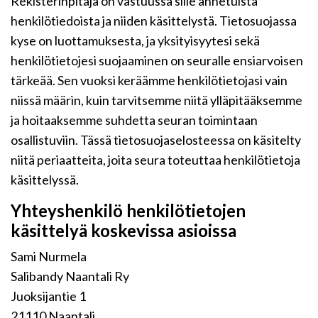
Rekisterinpitäjä on vastuussa sille annetuista
henkilötiedoista ja niiden käsittelystä. Tietosuojassa
kyse on luottamuksesta, ja yksityisyytesi sekä
henkilötietojesi suojaaminen on seuralle ensiarvoisen
tärkeää. Sen vuoksi keräämme henkilötietojasi vain
niissä määrin, kuin tarvitsemme niitä ylläpitääksemme
ja hoitaaksemme suhdetta seuran toimintaan
osallistuviin. Tässä tietosuojaselosteessa on käsitelty
niitä periaatteita, joita seura toteuttaa henkilötietoja
käsittelyssä.
Yhteyshenkilö henkilötietojen
käsittelyä koskevissa asioissa
Sami Nurmela
Salibandy Naantali Ry
Juoksijantie 1
21110 Naantali