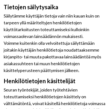
Tietojen säilytysaika
Säilytämme käyttäjän tietoja vain niin kauan kuin on
tarpeen yllä määriteltyjen henkilötietojen
käyttötarkoitusten toteuttamiseksi kulloinkin
voimassaolevan lainsäädännön mukaisesti.
Voimme kuitenkin olla velvoitettuja säilyttämään
joitakin käyttäjän henkilötietoja noudattaaksemme
kirjanpito- tai muuta pakottavaa lainsäädäntöä myös
asiakassuhteen tai muun henkilötietojen
käsittelyperusteen päättymisen jälkeen.
Henkilötietojen käsittelijät
Seuran työntekijät, joiden työtehtävien
toteuttamiseksi henkilötietojen käsittely on
välttämätöntä, voivat käsitellä henkilötietoja voimassa